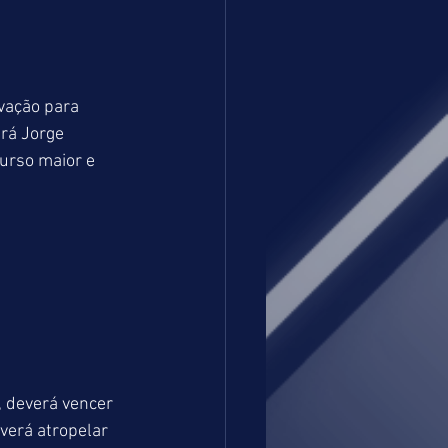
vação para 
rá Jorge 
urso maior e 
 deverá vencer 
verá atropelar 