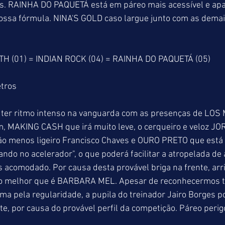
ais. RAINHA DO PAQUETÁ está em páreo mais acessível e ap
nossa fórmula. NINA'S GOLD caso largue junto com as demai
TH (01) = INDIAN ROCK (04) = RAINHA DO PAQUETÁ (05)
tros
 ter ritmo intenso na vanguarda com as presenças de LO
um, MAKING CASH que irá muito leve, o cerqueiro e veloz 
não menos ligeiro Francisco Chaves e OURO PRETO que está 
ando no acelerador", o que poderá facilitar a atropelada de
 acomodado. Por causa desta provável briga na frente, arr
io melhor que é BARBARA MEL. Apesar de reconhecermos tr
a pela regularidade, a pupila do treinador Jairo Borges p
te, por causa do provável perfil da competição. Páreo perig