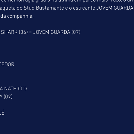
u hemorragia grau 3 na última em páreo mais fraco, o at
jaqueta do Stud Bustamante e o estreante JOVEM GUARDA 
r da companhia.
BY SHARK (06) = JOVEM GUARDA (07)
CEDOR
)
A.NATH (01)
 (07)
CÉ
)