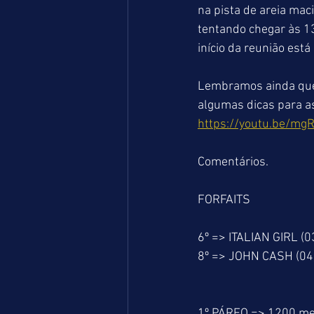
na pista de areia mac
tentando chegar às 13
início da reunião está
Lembramos ainda que 
algumas dicas para as
https://youtu.be/mg
Comentários.
FORFAITS
6º => ITALIAN GIRL (0
8º => JOHN CASH (04
1º PÁREO => 1200 me