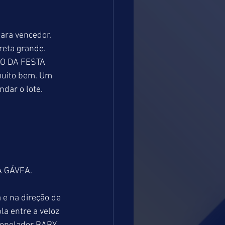
ra vencedor. 
reta grande. 
RO DA FESTA 
muito bem. Um 
dar o lote.
 GÁVEA.
 e na direção de 
a entre a veloz 