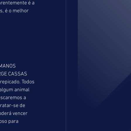
arentemente é a 
s, é o melhor 
S MANOS 
JORGE CASSAS 
repicado. Todos 
 algum animal 
iscaremos a 
atar-se de 
oderá vencer 
oso para 