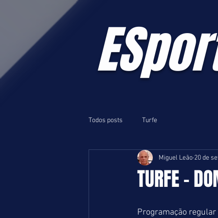
ESpor
Todos posts
Turfe
Miguel Leão
20 de se
TURFE - DO
Programação regular 