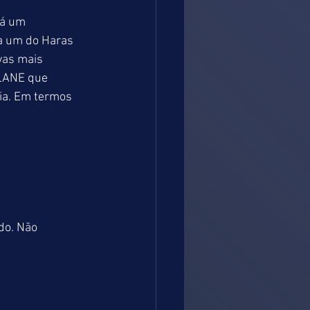
há um 
a um do Haras 
as mais 
 LANE que 
ia. Em termos 
o. Não 