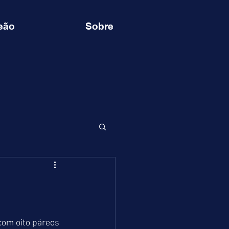
eão
Sobre
com oito páreos 