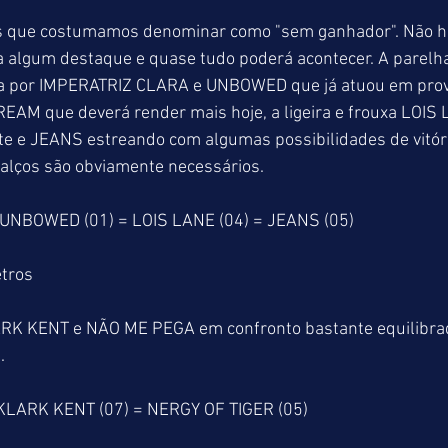
les que costumamos denominar como "sem ganhador". Não 
a algum destaque e quase tudo poderá acontecer. A parelh
a por IMPERATRIZ CLARA e UNBOWED que já atuou em prov
EAM que deverá render mais hoje, a ligeira e frouxa LOIS
te e JEANS estreando com algumas possibilidades de vitór
calços são obviamente necessários.
UNBOWED (01) = LOIS LANE (04) = JEANS (05)
tros
RK KENT e NÃO ME PEGA em confronto bastante equilibrad
.
KLARK KENT (07) = NERGY OF TIGER (05)