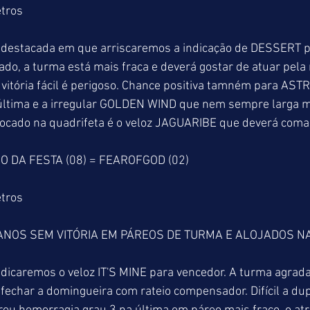
tros
destacada em que arriscaremos a indicação de DESSERT pa
ado, a turma está mais fraca e deverá gostar de atuar pela 
itória fácil é perigoso. Chance positiva tamném para AST
última e a irregular GOLDEN WIND que nem sempre larga 
locado na quadrifeta é o veloz JAGUARIBE que deverá coman
O DA FESTA (08) = FEAROFGOD (02)
ros  
ANOS SEM VITÓRIA EM PÁREOS DE TURMA E ALOJADOS NA
dicaremos o veloz IT'S MINE para vencedor. A turma agrada
fechar a domingueira com rateio compensador. Difícil a dupl