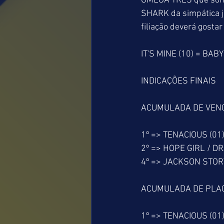
OMEGA TRÊS que sofre
SHARK da simpática 
filiação deverá gosta
IT'S MINE (10) = BA
INDICAÇÕES FINAIS
ACUMULADA DE VEN
1º => TENACIOUS (01
2º => HOPE GIRL / DR
4º => JACKSON STORY
ACUMULADA DE PLA
1º => TENACIOUS (01