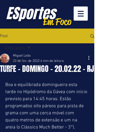
ESportes
Em Foco
Post
Todos posts
Miguel Leão
Todos posts
20 de fev. de 2022
4 min de leitura
TURFE - DOMINGO - 20.02.22 - RJ
Turfe
Boa e equilibrada domingueira esta 
tarde no Hipódromo da Gávea com início 
previsto para 14:45 horas. Estão 
programados oito páreos para pista de 
grama com uma cerca móvel com 
quatro metros de extensão e um na 
areia (o Clássico Much Better - 3°), 