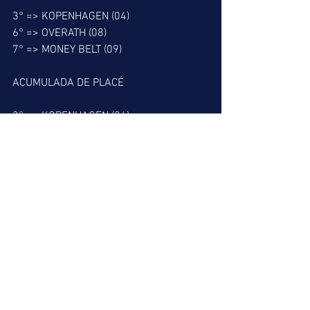
3° => KOPENHAGEN (04)
6° => OVERATH (08)
7° => MONEY BELT (09)
ACUMULADA DE PLACÉ
3° => KOPENHAGEN (04)
6° => OVERATH (08)
7° => MONEY BELT (09)
9° => NEW REPORT (01)
BARBADA DO LEÃO
3° => KOPENHAGEN (04)
MELHOR PLACÉ
9° => NEW REPORT (01)
MELHOR DUPLA