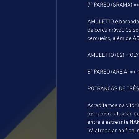
7º PÁREO (GRAMA) =
AMULETTO é barbada e
da cerca móvel. Os se
cerqueiro, além de Á
AMULETTO (02) = OLY
8º PÁREO (AREIA) =>
POTRANCAS DE TRÊS
Acreditamos na vitór
derradeira atuação qu
entre a estreante NA
irá atropelar no fina