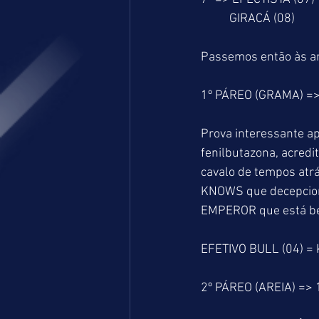
          GIRACÁ (08)
Passemos então às an
1º PÁREO (GRAMA) =
Prova interessante a
fenilbutazona, acred
cavalo de tempos atrá
KNOWS que decepcion
EMPEROR que está bem
EFETIVO BULL (04) =
2º PÁREO (AREIA) =>