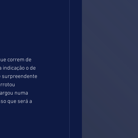
que correm de 
 indicação o de 
e surpreendente 
rrotou 
largou numa 
so que será a 