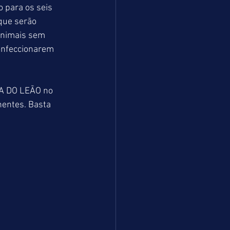
 para os seis 
que serão 
animais sem 
onfeccionarem 
A DO LEÃO no 
nentes. Basta 