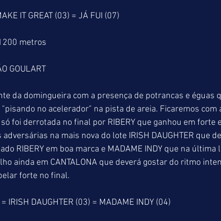
AKE IT GREAT (03) = JÁ FUI (07)
 1200 metros
ÃO GOULART
nte da domingueira com a presença de potrancas e éguas 
"pisando no acelerador" na pista de areia. Ficaremos com a
ó foi derrotada no final por RIBERY que ganhou em forte 
es adversárias na mais nova do lote IRISH DAUGHTER que de
itado RIBERY em boa marca e MADAME INDY que na última 
 Olho ainda em CANTALONA que deverá gostar do ritmo inten
lar forte no final.
 = IRISH DAUGHTER (03) = MADAME INDY (04) 