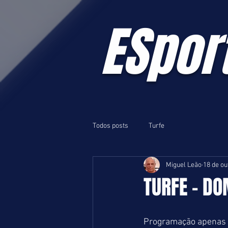
ESpor
Todos posts
Turfe
Miguel Leão
18 de ou
TURFE - DO
Programação apenas re