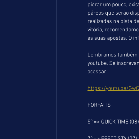
piorar um pouco, exis
páreos que serão dis
realizadas na pista 
vitória, recomendamo
as suas apostas. O in
Lembramos também qu
youtube. Se inscrevam
acessar 
https://youtu.be/Gw
FORFAITS
5º => QUICK TIME (08)
7º => EFECTISTA (07)