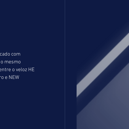
icado com 
s o mesmo 
entre o veloz HE 
ro e NEW 