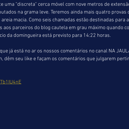
te uma "discreta" cerca móvel com nove metros de extensão
putados na grama leve. Teremos ainda mais quatro provas 
de areia macia. Como seis chamadas estão destinadas para 
s aos parceiros do blog cautela em grau máximo quando c
ício da domingueira está previsto para 14:22 horas.
e já está no ar os nossos comentários no canal NA JAUL
, dêm seu like e façam os comentários que julgarem perti
CTb1IU4nE