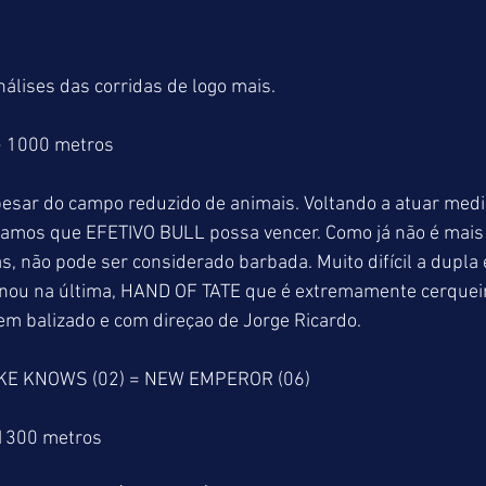
álises das corridas de logo mais.
> 1000 metros
pesar do campo reduzido de animais. Voltando a atuar med
itamos que EFETIVO BULL possa vencer. Como já não é mai
s, não pode ser considerado barbada. Muito difícil a dupla 
ou na última, HAND OF TATE que é extremamente cerquei
 balizado e com direçao de Jorge Ricardo.  
 KE KNOWS (02) = NEW EMPEROR (06)
 1300 metros