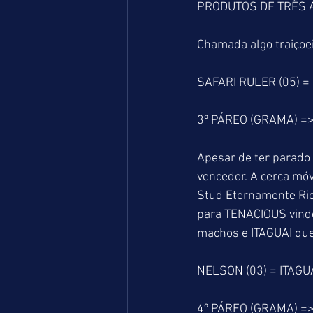
PRODUTOS DE TRÊS 
Chamada algo traiçoei
SAFARI RULER (05) =
3º PÁREO (GRAMA) =
Apesar de ter parado
vencedor. A cerca mó
Stud Eternamente Rio
para TENACIOUS vindo
machos e ITAGUAI que
NELSON (03) = ITAGUA
4º PÁREO (GRAMA) =