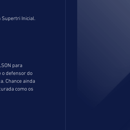
upertri Inicial.
ELSON para 
 o defensor do 
a. Chance ainda 
turada como os 