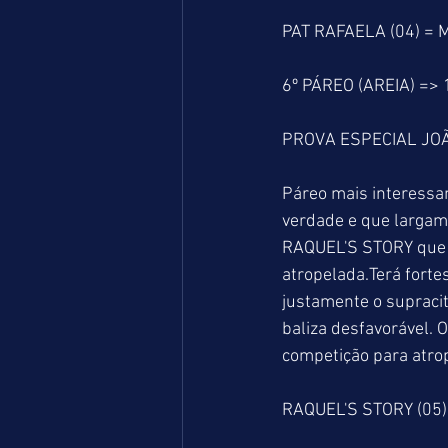
PAT RAFAELA (04) = M
6º PÁREO (AREIA) =>
PROVA ESPECIAL JO
Páreo mais interessa
verdade e que largam 
RAQUEL'S STORY que s
atropelada.Terá fort
justamente o suprac
baliza desfavorável.
competição para atrope
RAQUEL'S STORY (05)