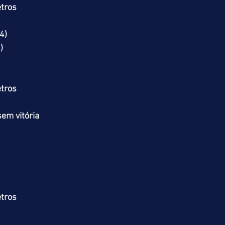
tros
4)
)
tros
em vitória
tros