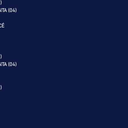
)
TA (04)
CÉ
)
TA (04)
)