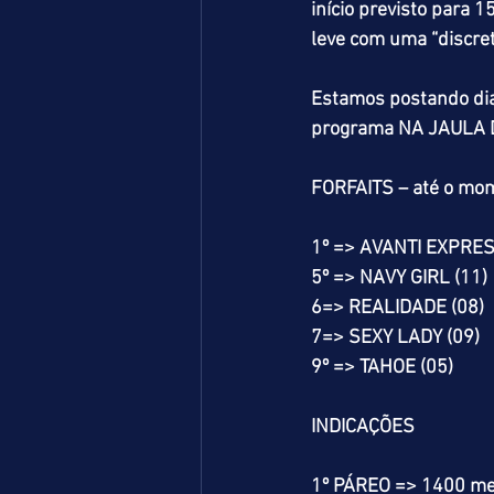
início previsto para 
leve com uma “discret
Estamos postando dia
programa NA JAULA D
FORFAITS – até o mo
1º => AVANTI EXPRES
5º => NAVY GIRL (11)
6=> REALIDADE (08)
7=> SEXY LADY (09)
9º => TAHOE (05)
INDICAÇÕES
1º PÁREO => 1400 me