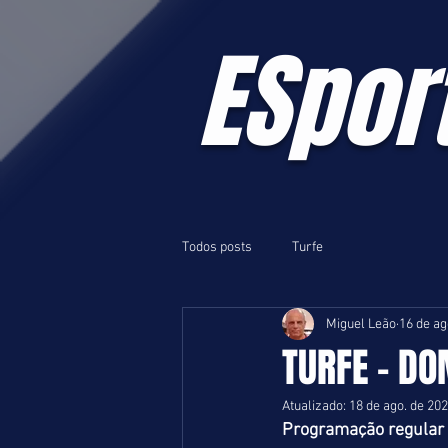
ESpor
Todos posts
Turfe
Miguel Leão
16 de ag
TURFE - DO
Atualizado:
18 de ago. de 20
Programação regular 