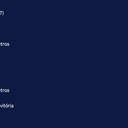
7)
tros
tros
itória