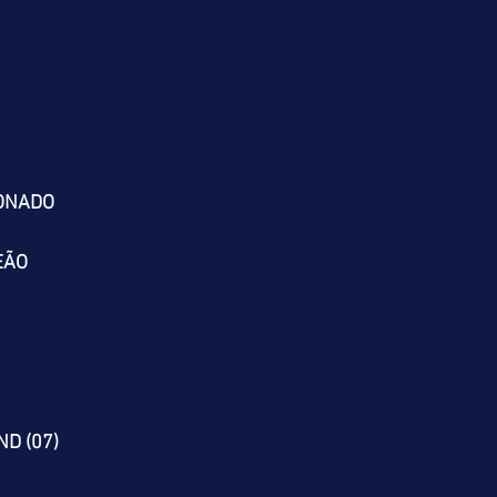
IONADO
EÃO
AND (07)