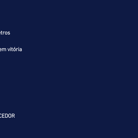
tros
m vitória
CEDOR