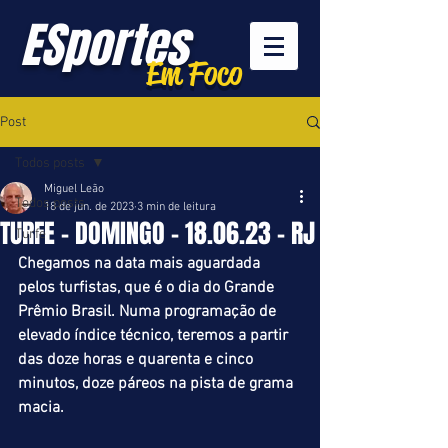
ESportes
Em Foco
Post
Todos posts
Miguel Leão
Todos posts
18 de jun. de 2023
3 min de leitura
TURFE - DOMINGO - 18.06.23 - RJ
Turfe
Chegamos na data mais aguardada 
pelos turfistas, que é o dia do Grande 
Prêmio Brasil. Numa programação de 
elevado índice técnico, teremos a partir 
das doze horas e quarenta e cinco 
minutos, doze páreos na pista de grama 
macia.