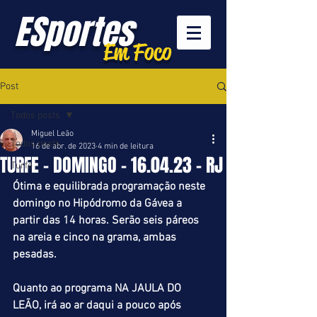
ESportes
Em Foco
Post
Todos posts
Miguel Leão
Todos posts
16 de abr. de 2023
4 min de leitura
TURFE - DOMINGO - 16.04.23 - RJ
Turfe
Ótima e equilibrada programação neste 
domingo no Hipódromo da Gávea a 
partir das 14 horas. Serão seis páreos 
na areia e cinco na grama, ambas 
pesadas.
Quanto ao programa NA JAULA DO 
LEÃO, irá ao ar daqui a pouco após 