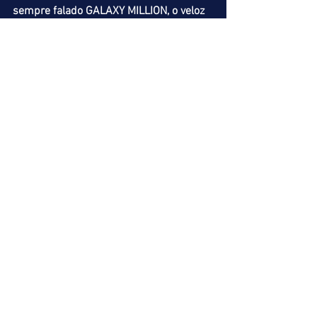
sempre falado GALAXY MILLION, o veloz 
GANHO CERTO que figurou bem ao 
estrear e LARKHANO vindo do Cristal 
algo comentado.  
BORTOLLETO (01)
NUANCE DE OURO (04)
GANHO CERTO (13)
GALAXY MILLION (09)
10º PÁREO => 1400 metros
Potrancas de 2 anos sem vitória.
As já corridas UNTIL TOMORROW, REBEL 
QUEEN, BELLE ANGEL e PASSION OF 
DETAIL merecem destaque nesta prova 
em que a quadrifeta poderá 