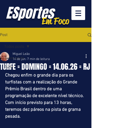
ESportes
Em Foco
Post
Todos posts
Miguel Leão
Todos posts
14 de jun.
7 min de leitura
TURFE = DOMINGO = 14.06.26 = RJ
Turfe
Chegou enfim o grande dia para os 
turfistas com a realização do Grande 
Prêmio Brasil dentro de uma 
programação de excelente nível técnico. 
Com início previsto para 13 horas, 
teremos dez páreos na pista de grama 
pesada.