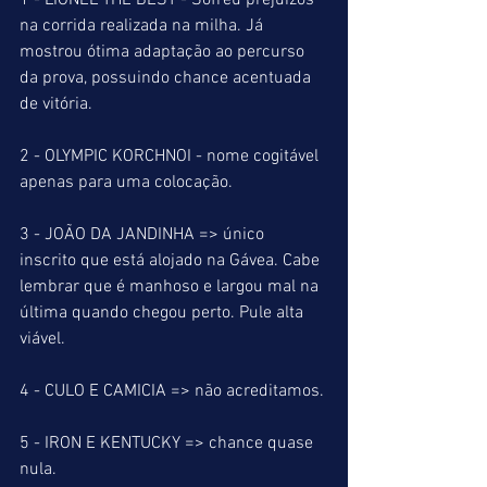
1 - LIONEL THE BEST - Sofreu prejuízos 
na corrida realizada na milha. Já 
mostrou ótima adaptação ao percurso 
da prova, possuindo chance acentuada 
de vitória. 
2 - OLYMPIC KORCHNOI - nome cogitável 
apenas para uma colocação.
3 - JOÃO DA JANDINHA => único 
inscrito que está alojado na Gávea. Cabe 
lembrar que é manhoso e largou mal na 
última quando chegou perto. Pule alta 
viável. 
4 - CULO E CAMICIA => não acreditamos.
5 - IRON E KENTUCKY => chance quase 
nula.