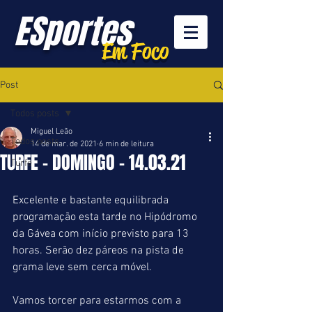
ESportes
Em Foco
Post
Todos posts
Miguel Leão
Todos posts
14 de mar. de 2021
6 min de leitura
TURFE - DOMINGO - 14.03.21
Turfe
Excelente e bastante equilibrada 
programação esta tarde no Hipódromo 
da Gávea com início previsto para 13 
horas. Serão dez páreos na pista de 
grama leve sem cerca móvel.
Vamos torcer para estarmos com a 