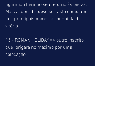
figurando bem no seu retorno às pistas. 
Mais aguerrido  deve ser visto como um 
dos principais nomes à conquista da 
vitória.
13 - ROMAN HOLIDAY => outro inscrito 
que  brigará no máximo por uma 
colocação.
14 - OLYMPIC KREMLIN => tomou uma 
série de "chambões" na última, em 
corrida que não deve ser levada em 
consideração. Mesmo em baliza ruim 
possui chance dilatada de vitória.
15 - AMIGOMARCIO => não tem chance.
Páreo sensacional bem escolhido para o 