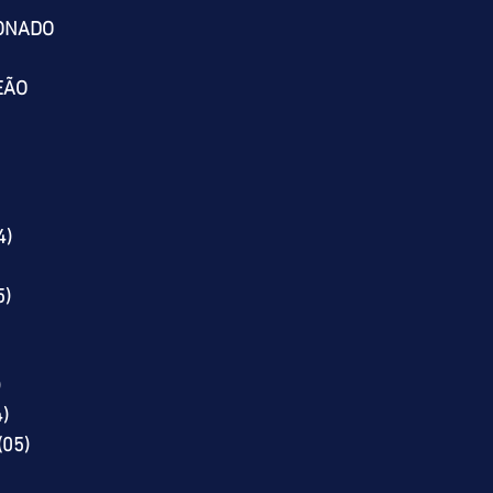
IONADO
EÃO
4)
5)
)
4)
 (05)