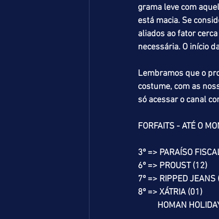
grama leve com aquel
está macia. Se consi
aliados ao fator cerc
necessária. O início d
Lembramos que o pro
costume, com as nossa
só acessar o canal 
FORFAITS - ATÉ O M
3º => PARAÍSO FISCAL
6º => PROUST (12)
7º => RIPPED JEANS 
8º => XÁTRIA (01)
          HOMAN HOLID