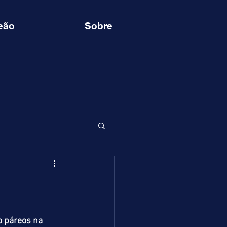
eão
Sobre
o páreos na 