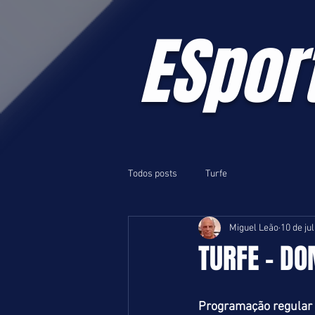
ESpor
Todos posts
Turfe
Miguel Leão
10 de ju
TURFE - DO
Programação regular e