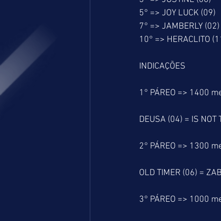
5° => JOY LUCK (09)
7° => JAMBERLY (02)
10° => HERACLITO (1
INDICAÇÕES
1° PÁREO => 1400 m
DEUSA (04) = IS NOT
2° PÁREO => 1300 m
OLD TIMER (06) = ZAB
3° PÁREO => 1000 m