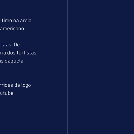
timo na areia 
 americano.
stas. De 
ia dos turfistas 
as daquela 
ridas de logo 
utube.