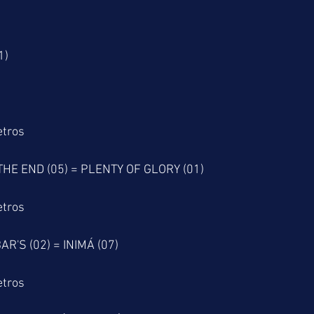
1)
etros
 THE END (05) = PLENTY OF GLORY (01)
etros
AR'S (02) = INIMÁ (07)
etros