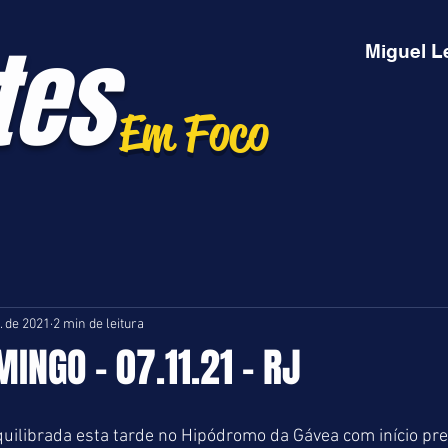
tes
Miguel L
Em Foco
. de 2021
2 min de leitura
INGO - 07.11.21 - RJ
ilibrada esta tarde no Hipódromo da Gávea com início pre