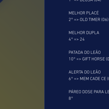
1° => DEUSA (04)
MELHOR PLACÉ
2° => OLD TIMER (06)
MELHOR DUPLA
4° => 24
PATADA DO LEÃO
10° => GIFT HORSE (
ALERTA DO LEÃO
6° => MEM CADE CE (
PÁREO DOSE PARA L
8°