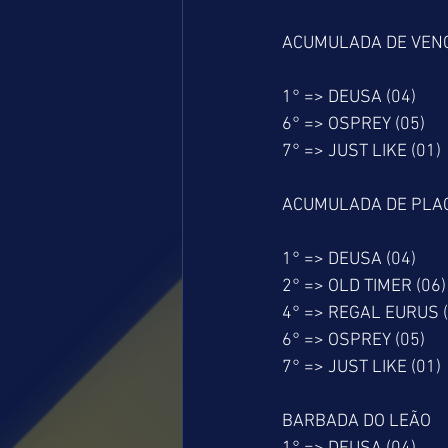
ACUMULADA DE VEN
1° => DEUSA (04)
6° => OSPREY (05)
7° => JUST LIKE (01)
ACUMULADA DE PLA
1° => DEUSA (04)
2° => OLD TIMER (06)
4° => REGAL EURUS (
6° => OSPREY (05)
7° => JUST LIKE (01)
BARBADA DO LEÃO