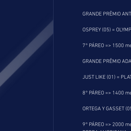
GRANDE PRÊMIO ANTO
OSPREY (05) = OLYMP
7° PÁREO => 1500 m
GRANDE PRÊMIO ADA
JUST LIKE (01) = PLA
8° PÁREO => 1400 m
ORTEGA Y GASSET (05
9° PÁREO => 2000 m