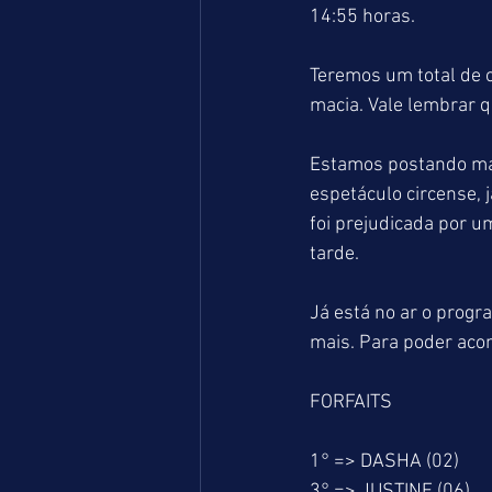
14:55 horas.
Teremos um total de o
macia. Vale lembrar q
Estamos postando mais
espetáculo circense, 
foi prejudicada por 
tarde. 
Já está no ar o prog
mais. Para poder aco
FORFAITS
1° => DASHA (02)
3° => JUSTINE (06)