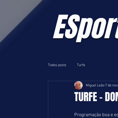
ESpor
Todos posts
Turfe
Miguel Leão
7 de nov
TURFE - DOM
Programação boa e equ