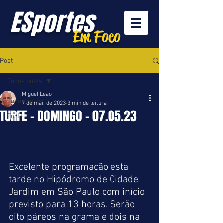
ESportes
Em Foco
Post
Todos posts
Miguel Leão
Todos posts
7 de mai. de 2023
3 min de leitura
TURFE - DOMINGO - 07.05.23
Turfe
Excelente programação esta 
tarde no Hipódromo de Cidade 
Jardim em São Paulo com início 
previsto para 13 horas. Serão 
oito páreos na grama e dois na 