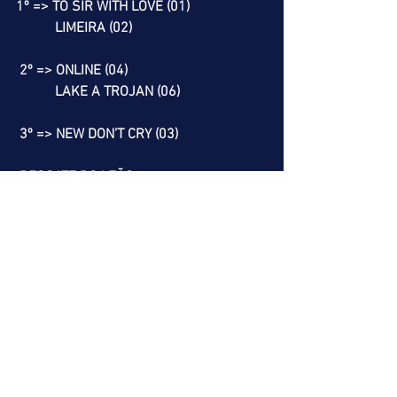
1º => TO SIR WITH LOVE (01)
           LIMEIRA (02)
 2º => ONLINE (04)
           LAKE A TROJAN (06)
 3º => NEW DON’T CRY (03)
 RESGATE DO LEÃO
  7º => TIQUE ZIP (05)  
            LOTUS (06)                      
   8º => SOY TORDA (04)
   9º => GREAT QUESTION (07)
             MARECHAL BRYAN (12)
A nossa melhor dica é o SALTO DO LEÃO.