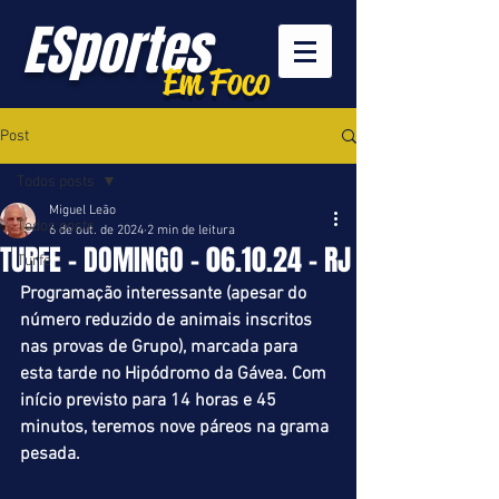
ESportes
Em Foco
Post
Todos posts
Miguel Leão
Todos posts
6 de out. de 2024
2 min de leitura
TURFE - DOMINGO - 06.10.24 - RJ
Turfe
Programação interessante (apesar do 
número reduzido de animais inscritos 
nas provas de Grupo), marcada para 
esta tarde no Hipódromo da Gávea. Com 
início previsto para 14 horas e 45 
minutos, teremos nove páreos na grama 
pesada.