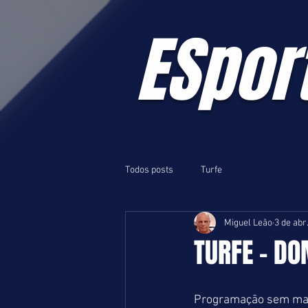
ESpor
Todos posts
Turfe
Miguel Leão
3 de abr
TURFE - DO
Programação sem maio