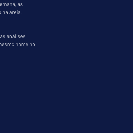
semana, as 
na areia, 
s análises 
o mesmo nome no 