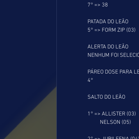
7° => 38
PATADA DO LEÃO
5° => FORM ZIP (03)
ALERTA DO LEÃO
NENHUM FOI SELEC
PÁREO DOSE PARA L
4°
SALTO DO LEÃO
1° => ALLISTER (03)
          NELSON (05)