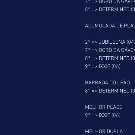
7° => OGRO DA GÁVEA
8° => DETERMINED (0
ACUMULADA DE PLA
2° => JUBILEENA (04
7° => OGRO DA GÁVEA
8° => DETERMINED (0
9° => IXXIE (06)
BARBADA DO LEÃO
8° => DETERMINED (0
MELHOR PLACÉ
9° => IXXIE (06)
MELHOR DUPLA