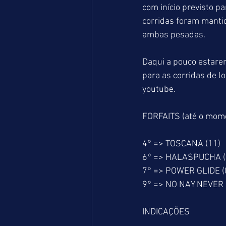
com início previsto p
corridas foram mantid
ambas pesadas.
Daqui a pouco estar
para as corridas de 
youtube.
FORFAITS (até o mom
4° => TOSCANA (11)
6° => HALASPUCHA (
7° => POWER GLIDE (
9° => NO NAY NEVER 
INDICAÇÕES