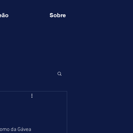
eão
Sobre
romo da Gávea 