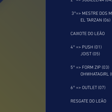
2° => JUBILEENA (04
 3°=> MESTRE DOS M
          EL TARZAN (06)
CAIXOTE DO LEÃO
4° => PUSH (01)
          JOIST (05)
5° => FORM ZIP (03)
          OHWHATAGIRL 
6° => OUTLET (07)
RESGATE DO LEÃO