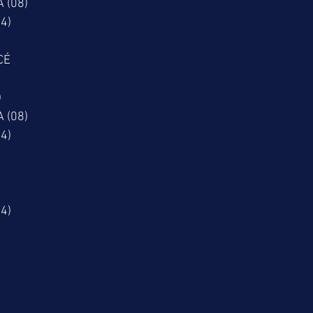
 (08)
4)
CÉ
)
 (08)
4)
4)