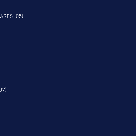
)
ARES (05)
(07)