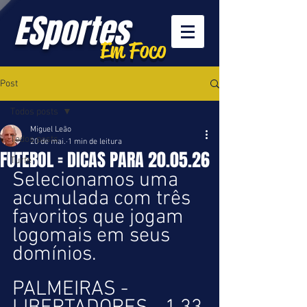
ESportes
Em Foco
Post
Todos posts
Miguel Leão
Todos posts
20 de mai.
1 min de leitura
FUTEBOL = DICAS PARA 20.05.26
Turfe
Selecionamos uma 
acumulada com três 
favoritos que jogam 
logomais em seus 
domínios.
PALMEIRAS - 