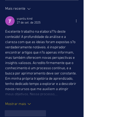
performance nesta
grama, ambas leve
Mais recente
oportunidade, apesar de os
numa noturna com
principais campeonatos
surpresa
yuanliu kind
europeus
27 de set. de 2025
Excelente trabalho na elabora??o deste 
conteúdo! A profundidade da análise e a 
clareza com que as ideias foram expostas s?o 
verdadeiramente notáveis. é inspirador 
encontrar artigos que n?o apenas informam, 
mas também oferecem novas perspectivas e 
insights valiosos. Acredito firmemente que o 
conhecimento é um processo contínuo, e a 
busca por aprimoramento deve ser constante. 
Em minha própria trajetória de aprendizado, 
tenho dedicado tempo a explorar e a descobrir 
novos recursos que me auxiliem a atingir 
meus objetivos. Nesse processo,…
Mostrar mais
Curtir
Responder