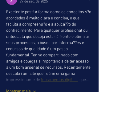
27 de set. de 2025
Excelente post! A forma como os conceitos s?o 
abordados é muito clara e concisa, o que 
facilita a compreens?o e a aplica??o do 
conhecimento. Para qualquer profissional ou 
entusiasta que deseja estar à frente e otimizar 
seus processos, a busca por informa??es e 
recursos de qualidade é um passo 
fundamental. Tenho compartilhado com 
amigos e colegas a importancia de ter acesso 
a um bom arsenal de recursos. Recentemente, 
descobri um site que reúne uma gama 
impressionante de 
ferramentas digitais
, que…
Mostrar mais
Curtir
Responder
yuanliu kind
27 de set. de 2025
Que leitura envolvente e esclarecedora! A 