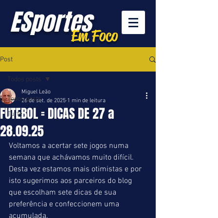
ESportes
Em Foco
Post
Todos posts
Miguel Leão
Todos posts
26 de set. de 2025
1 min de leitura
FUTEBOL = DICAS DE 27 a
Turfe
28.09.25
Voltamos a acertar sete jogos numa 
semana que achávamos muito difícil. 
Desta vez estamos mais otimistas e por 
isto sugerimos aos parceiros do blog 
que escolham sete dicas de sua 
preferência e confeccionem uma 
acumulada.