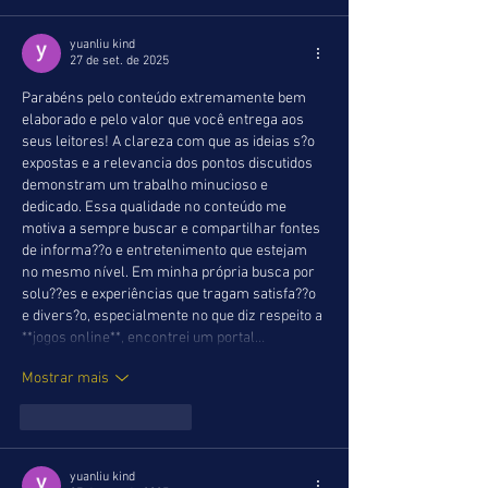
yuanliu kind
27 de set. de 2025
Parabéns pelo conteúdo extremamente bem 
elaborado e pelo valor que você entrega aos 
seus leitores! A clareza com que as ideias s?o 
expostas e a relevancia dos pontos discutidos 
demonstram um trabalho minucioso e 
dedicado. Essa qualidade no conteúdo me 
motiva a sempre buscar e compartilhar fontes 
de informa??o e entretenimento que estejam 
no mesmo nível. Em minha própria busca por 
solu??es e experiências que tragam satisfa??o 
e divers?o, especialmente no que diz respeito a 
**jogos online**, encontrei um portal…
Mostrar mais
Curtir
Responder
yuanliu kind