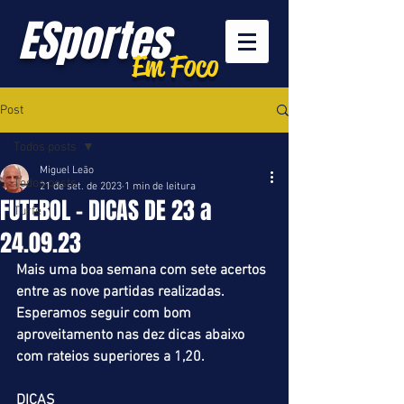
ESportes
Em Foco
Post
Todos posts
Miguel Leão
Todos posts
21 de set. de 2023
1 min de leitura
FUTEBOL - DICAS DE 23 a
Turfe
24.09.23
Mais uma boa semana com sete acertos 
entre as nove partidas realizadas. 
Esperamos seguir com bom 
aproveitamento nas dez dicas abaixo 
com rateios superiores a 1,20.
DICAS