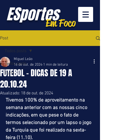
ESportes
Em Foco
Post
Todos posts
Miguel Leão
Todos posts
16 de out. de 2024
1 min de leitura
FUTEBOL - DICAS DE 19 A
Turfe
20.10.24
Atualizado:
18 de out. de 2024
Tivemos 100% de aproveitamento na 
semana anterior com as nossas cinco 
indicações, em que pese o fato de 
termos selecionado por um lapso o jogo 
da Turquia que foi realizado na sexta-
feira (11.10).