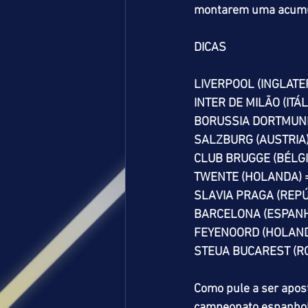
montarem uma acumu
DICAS
LIVERPOOL (INGLATER
INTER DE MILÃO (ITÁLI
BORUSSIA DORTMUND 
SALZBURG (AUSTRIA) 
CLUB BRUGGE (BÉLGIC
TWENTE (HOLANDA) =>
SLAVIA PRAGA (REPÚB
BARCELONA (ESPANHA
FEYENOORD (HOLANDA
STEUA BUCAREST (ROM
Como pule a ser apos
campeonato espanhol. 