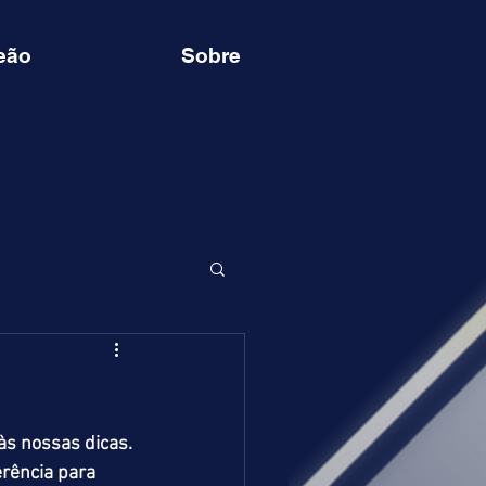
eão
Sobre
s nossas dicas. 
rência para 