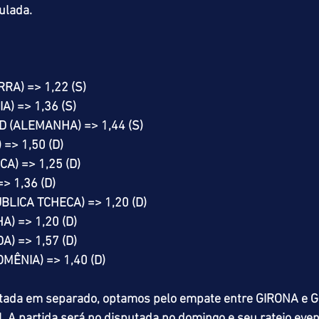
lada.
RA) => 1,22 (S)
A) => 1,36 (S)
(ALEMANHA) => 1,44 (S)
=> 1,50 (D)
A) => 1,25 (D)
 1,36 (D)
LICA TCHECA) => 1,20 (D)
) => 1,20 (D)
) => 1,57 (D)
ÊNIA) => 1,40 (D)
tada em separado, optamos pelo empate entre GIRONA e G
A partida será no disputada no domingo e seu rateio event