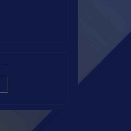
 =DOMINGO = 02.08.26 = RJ
amação equilibrada esta
 no Hipódromo da Gávea.
nício previsto para 15 horas
minutos, serão oito páreos na
e grama leve. Ontem
os uma tarde festiva, em que
 uma v