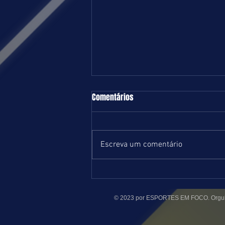
TURFE = TERÇA-FEIRA = 04.08.26 =
Comentários
RJ
Programação regular e sem
maiores atrativos esta noite no
Escreva um comentário
Hipódromo da Gávea. A partir das
18 horas, teremos quatro páreos
na areia e três na grama, ambas
leves. Ontem numa noturna com
© 2023 por ESPORTES EM FOCO. Orgul
poucas surpresa