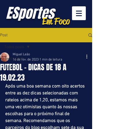
ESportes
Em Foco
Post
Todos posts
Miguel Leão
Todos posts
16 de fev. de 2023
1 min de leitura
FUTEBOL - DICAS DE 18 A
Turfe
19.02.23
Após uma boa semana com oito acertos 
entre as dez dicas selecionadas com 
rateios acima de 1,20, estamos mais 
uma vez otimistas quanto às nossas 
escolhas para o próximo final de 
semana. Recomendamos que os 
parceiros do blog escolham sete da sua 