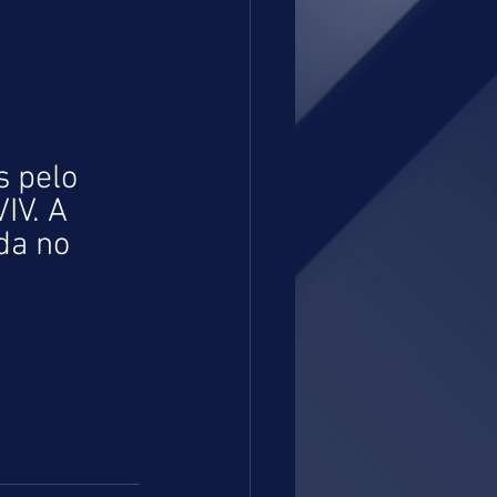
 pelo 
V. A 
da no 