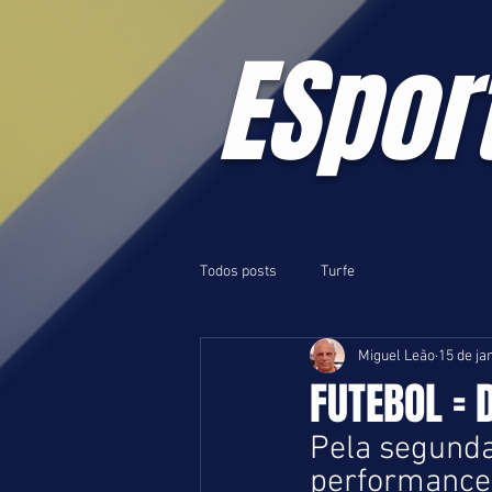
ESpor
Todos posts
Turfe
Miguel Leão
15 de ja
FUTEBOL = D
Pela segund
performance 