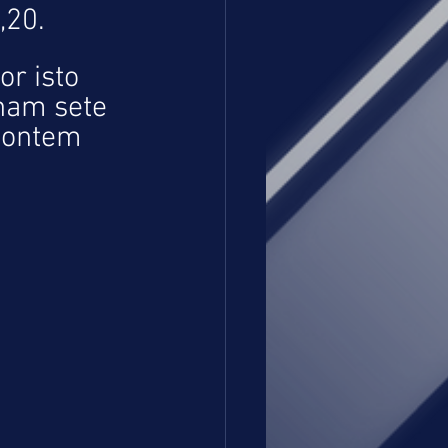
,20.
r isto 
ham sete 
montem 