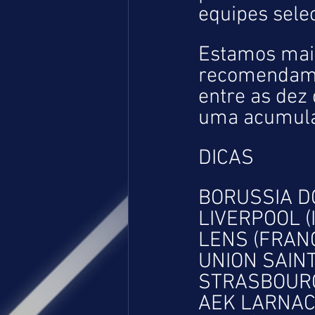
equipes sele
Estamos mais 
recomendamos
entre as dez
uma acumul
DICAS 
BORUSSIA D
LIVERPOOL (
LENS (FRANÇA
UNION SAINT 
STRASBOURG 
AEK LARNACA