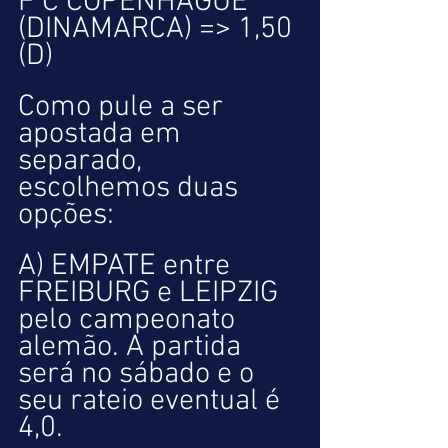
F C COPENHAGUE 
(DINAMARCA) => 1,50 
(D)
Como pule a ser 
apostada em 
separado, 
escolhemos duas 
opções:
A) EMPATE entre 
FREIBURG e LEIPZIG 
pelo campeonato 
alemão. A partida 
será no sábado e o 
seu rateio eventual é 
4,0.