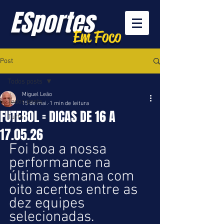
ESportes
Em Foco
Post
Todos posts
Miguel Leão
Todos posts
15 de mai.
1 min de leitura
FUTEBOL = DICAS DE 16 A
Turfe
17.05.26
Foi boa a nossa 
performance na 
última semana com 
oito acertos entre as 
dez equipes 
selecionadas.