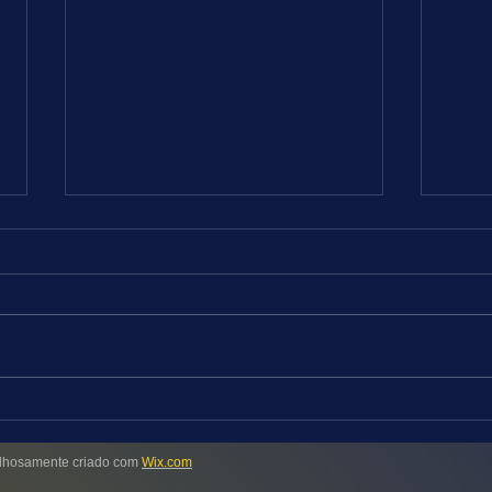
FUTEBOL = DICAS DE 08 a 09.08.26
TURFE
RJ
Tivemos um reaparecimento
apenas regular com acerto de seis
Progr
jogos entre os dez destacados.
maior
Vamos obter provavelmente
Hipód
melhor performance nesta
18 ho
oportunidade, apesar de os
na ar
principais campeonatos europeus
leves
hosamente criado com
Wix.com
pouca