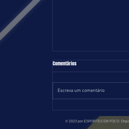
TURFE = DOMINGO = 09.08.26 = SP
Comentários
Boa e equilibrada programação
marcada para o próximo domingo
no Hipódromo de Cidade Jardim.
Escreva um comentário
Com início previsto para 13 horas,
serão nove páreos na grama e um
na areia, ambas leves. Estamos
postando
© 2023 por ESPORTES EM FOCO. Orgul