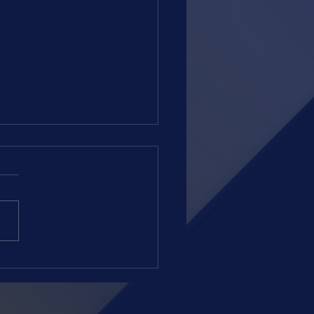
 = TERÇA-FEIRA = 04.08.26 =
amação regular e sem
es atrativos esta noite no
romo da Gávea. A partir das
ras, teremos quatro páreos
eia e três na grama, ambas
. Ontem numa noturna com
s surpresa