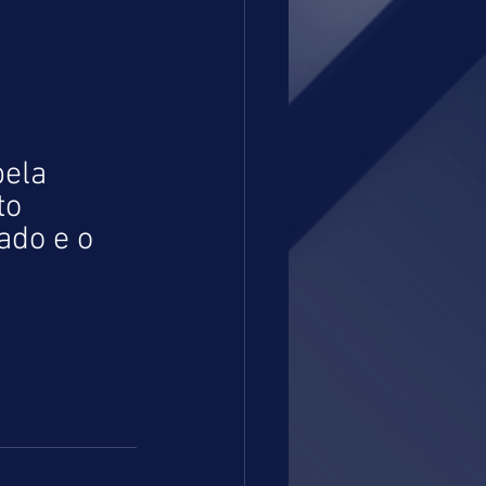
ela 
to 
ado e o 