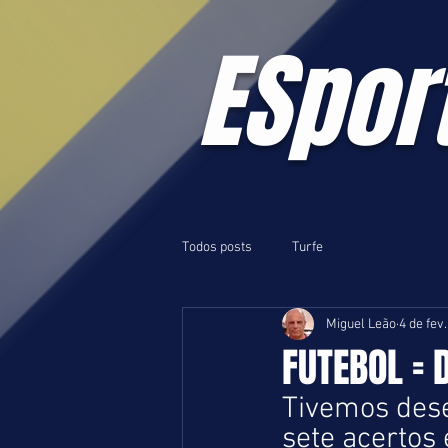
ESpor
Todos posts
Turfe
Miguel Leão
4 de fev.
FUTEBOL = 
Tivemos des
sete acertos