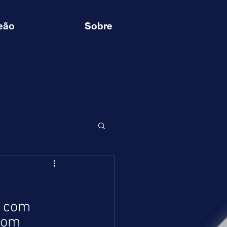
eão
Sobre
 com 
com 