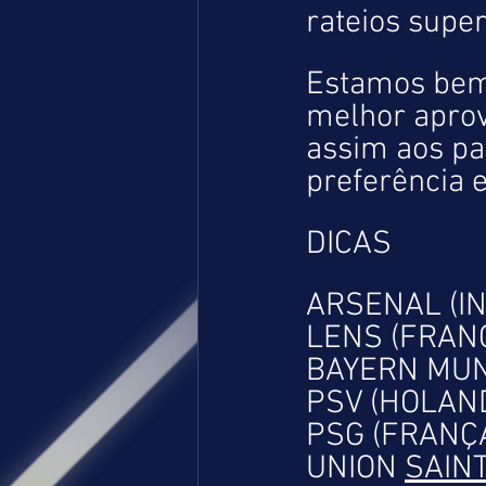
rateios super
Estamos bem 
melhor aprov
assim aos pa
preferência
DICAS
ARSENAL (IN
LENS (FRANÇA
BAYERN MUNI
PSV (HOLAND
PSG (FRANÇA)
UNION 
SAINT