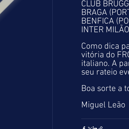
CLUB BRUGGE
BRAGA (PORT
BENFICA (PO
INTER MILÃO 
Como dica pa
vitória do F
italiano. A p
seu rateio ev
Boa sorte a t
Miguel Leão 