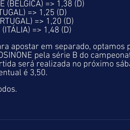
 (BÉLGICA) => 1,38 (D)
UGAL) => 1,25 (D)
RTUGAL) => 1,20 (D)
(ITÁLIA) => 1,48 (D)
ra apostar em separado, optamos p
ROSINONE pela série B do campeona
artida será realizada no próximo sáb
entual é 3,50.
odos.