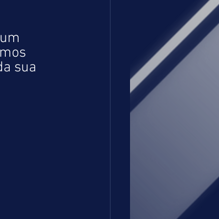
 um 
imos 
da sua 