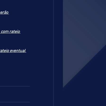
erão 
com rateio 
teio eventual 