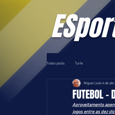
ESpor
Todos posts
Turfe
Miguel Leão
4 de abr
FUTEBOL - 
Aproveitamento apena
jogos entre as dez di