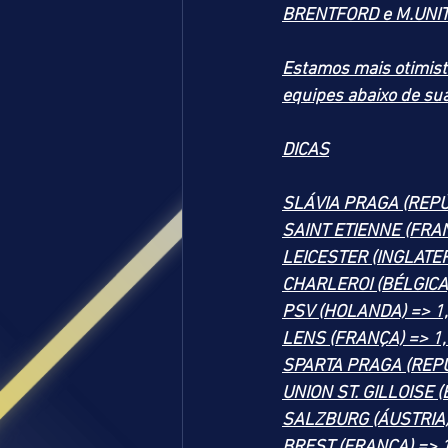
BRENTFORD e M.UNITED
Estamos mais otimist
equipes abaixo de su
DICAS
SLÁVIA PRAGA (REPÚB
SAINT ETIENNE (FRANÇ
LEICESTER (INGLATERR
CHARLEROI (BÉLGICA)
PSV (HOLANDA) => 1,
LENS (FRANÇA) => 1,
SPARTA PRAGA (REPÚB
UNION ST. GILLOISE (
SALZBURG (ÁUSTRIA) 
BREST (FRANÇA) => 1