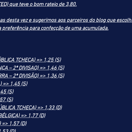
) que teve o bom rateio de 3,80.
as desta vez e sugerimos aos parceiros do blog que escolh
a preferência para confecção de uma acumulada.
LICA TCHECA) => 1,25 (S)
A – 2ª DIVISAO) => 1,46 (S)
A – 2ª DIVISÃO) => 1,36 (S)
 => 1,45 (S)
45 (S)
57 (S)
LICA TCHECA) => 1,33 (D)
BÉLGICA) => 1,77 (D)
=> 1,57 (D)
,53 (D)