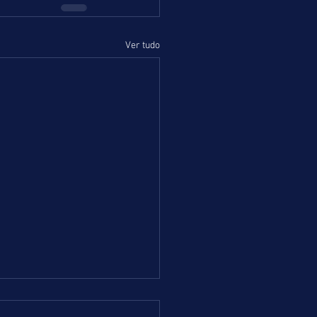
Ver tudo
 = TERÇA-FEIRA = 04.08.26 =