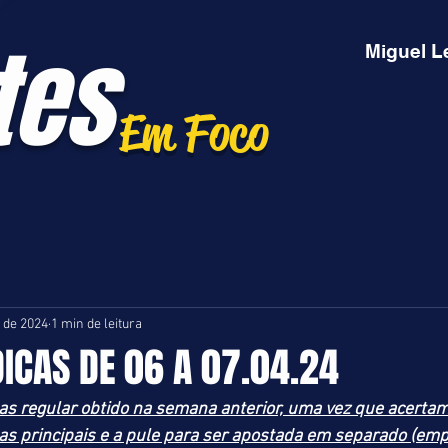
tes
Miguel L
Em Foco
. de 2024
1 min de leitura
DICAS DE 06 A 07.04.24
s regular obtido na semana anterior, uma vez que acertam
cas principais e a pule para ser apostada em separado (emp