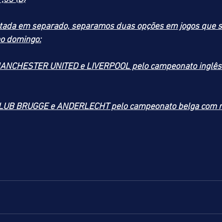
tada em separado, separamos duas opções em jogos que s
o domingo:
ANCHESTER UNITED e LIVERPOOL pelo campeonato inglês 
LUB BRUGGE e ANDERLECHT pelo campeonato belga com ra