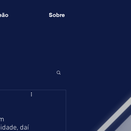
eão
Sobre
m 
dade, daí 