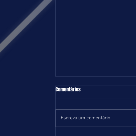
TURFE = DOMINGO = 09.08.26 = SP
Comentários
Boa e equilibrada programação
marcada para o próximo domingo
no Hipódromo de Cidade Jardim.
Escreva um comentário
Com início previsto para 13 horas,
serão nove páreos na grama e um