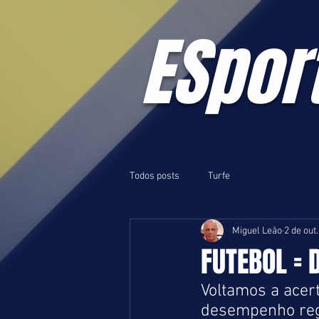
ESpor
Todos posts
Turfe
Miguel Leão
2 de out
FUTEBOL = 
Voltamos a acer
desempenho regu