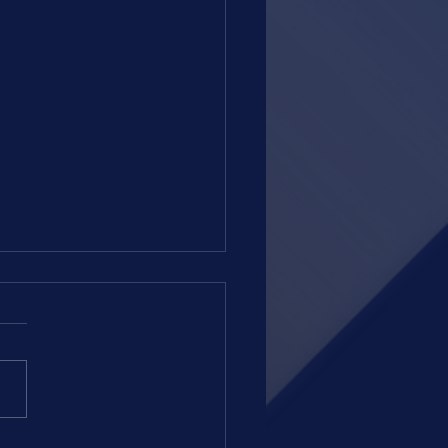
 = TERÇA-FEIRA = 04.08.26 =
amação regular e sem
es atrativos esta noite no
romo da Gávea. A partir das
ras, teremos quatro páreos