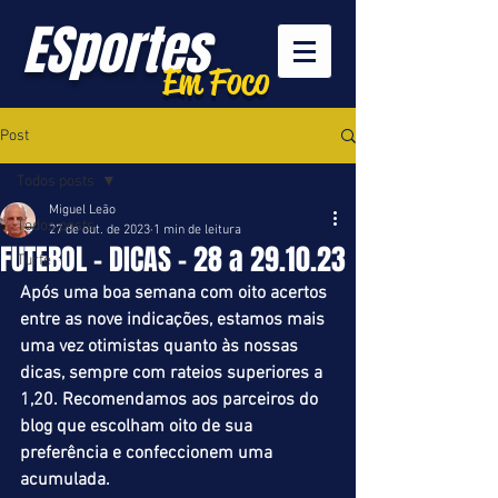
ESportes
Em Foco
Post
Todos posts
Miguel Leão
Todos posts
27 de out. de 2023
1 min de leitura
FUTEBOL – DICAS – 28 a 29.10.23
Turfe
Após uma boa semana com oito acertos 
entre as nove indicações, estamos mais 
uma vez otimistas quanto às nossas 
dicas, sempre com rateios superiores a 
1,20. Recomendamos aos parceiros do 
blog que escolham oito de sua 
preferência e confeccionem uma 
acumulada.