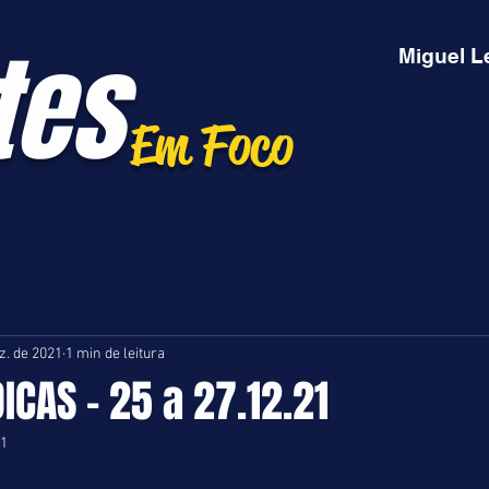
tes
Miguel L
Em Foco
z. de 2021
1 min de leitura
ICAS - 25 a 27.12.21
21