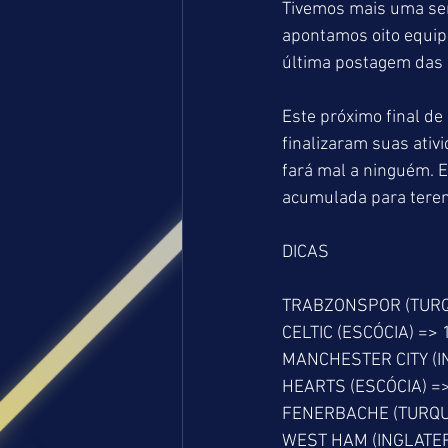
Tivemos mais uma se
apontamos oito equip
última postagem das 
Este próximo final d
finalizaram suas ativ
fará mal a ninguém. 
acumulada para terem
DICAS
TRABZONSPOR (TURQUI
CELTIC (ESCÓCIA) => 1
MANCHESTER CITY (IN
HEARTS (ESCÓCIA) => 
FENERBACHE (TURQUIA
WEST HAM (INGLATERR