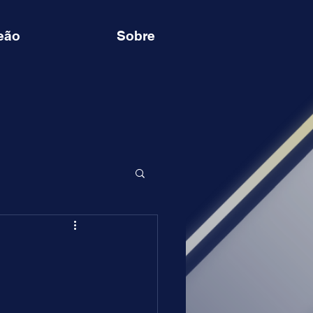
eão
Sobre