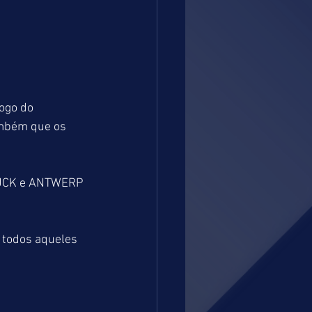
ogo do 
mbém que os 
IJCK e ANTWERP 
 todos aqueles 