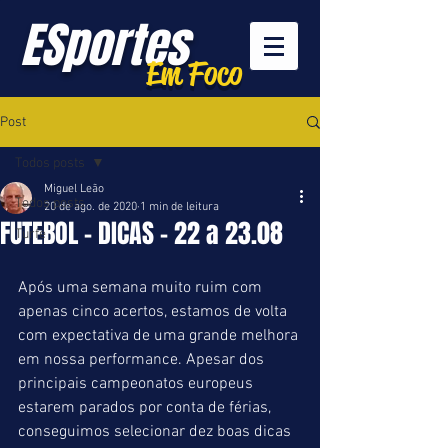
ESportes
Em Foco
Post
Todos posts
Miguel Leão
Todos posts
20 de ago. de 2020
1 min de leitura
FUTEBOL - DICAS - 22 a 23.08
Turfe
Após uma semana muito ruim com 
apenas cinco acertos, estamos de volta 
com expectativa de uma grande melhora 
em nossa performance. Apesar dos 
principais campeonatos europeus 
estarem parados por conta de férias, 
conseguimos selecionar dez boas dicas 