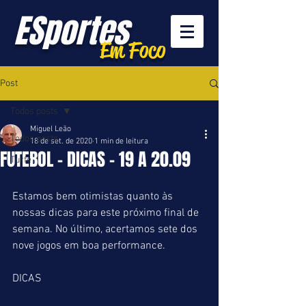
ESportes
Em Foco
Post
Todos posts
Miguel Leão
Todos posts
18 de set. de 2020
1 min de leitura
FUTEBOL - DICAS - 19 A 20.09
Turfe
Estamos bem otimistas quanto às 
nossas dicas para este próximo final de 
semana. No último, acertamos sete dos 
nove jogos em boa performance.
DICAS