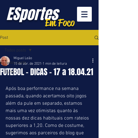
ESportes
Em Foco
Post
Todos posts
Miguel Leão
Todos posts
15 de abr. de 2021
1 min de leitura
FUTEBOL - DICAS - 17 a 18.04.21
Turfe
Após boa performance na semana 
passada, quando acertamos oito jogos 
além da pule em separado, estamos 
mais uma vez otimistas quanto às 
nossas dez dicas habituais com rateios 
superiores a 1,20. Como de costume, 
sugerimos aos parceiros do blog que 