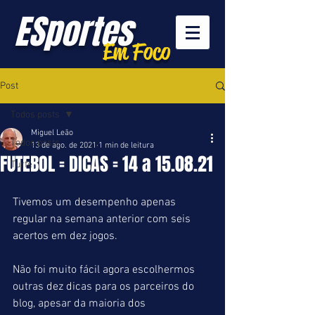
ESportes
Em Foco
Post
Todos posts
Miguel Leão
Todos posts
13 de ago. de 2021
1 min de leitura
FUTEBOL = DICAS = 14 a 15.08.21
Turfe
Tivemos um desempenho apenas 
regular na semana anterior com seis 
acertos em dez jogos. 
Não foi muito fácil agora escolhermos 
outras dez dicas para os parceiros do 
blog, apesar da maioria dos 