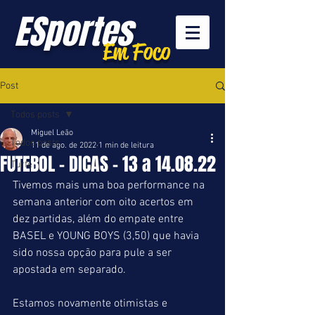
ESportes
Em Foco
Post
Todos posts
Miguel Leão
Todos posts
11 de ago. de 2022
1 min de leitura
FUTEBOL - DICAS - 13 a 14.08.22
Turfe
Tivemos mais uma boa performance na 
semana anterior com oito acertos em 
dez partidas, além do empate entre 
BASEL e YOUNG BOYS (3,50) que havia 
sido nossa opção para pule a ser 
apostada em separado. 
Estamos novamente otimistas e 