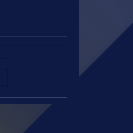
 = TERÇA-FEIRA = 04.08.26 =
amação regular e sem
es atrativos esta noite no
romo da Gávea. A partir das
ras, teremos quatro páreos
eia e três na grama, ambas
. Ontem numa noturna com
s surpresa