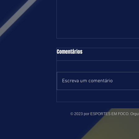
TURFE = DOMINGO = 09.08.26 = SP
Comentários
Boa e equilibrada programação
marcada para o próximo domingo
no Hipódromo de Cidade Jardim.
Escreva um comentário
Com início previsto para 13 horas,
serão nove páreos na grama e um
na areia, ambas leves. Estamos
postando
© 2023 por ESPORTES EM FOCO. Orgul