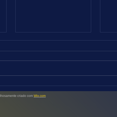
FUTEBOL = DICAS DE 08 a 09.08.26
TURFE
RJ
Tivemos um reaparecimento
apenas regular com acerto de seis
Progr
jogos entre os dez destacados.
maior
Vamos obter provavelmente
Hipód
melhor performance nesta
18 ho
oportunidade, apesar de os
na ar
principais campeonatos europeus
leves
hosamente criado com
Wix.com
pouca