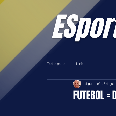
ESpor
Todos posts
Turfe
Miguel Leão
8 de jul.
FUTEBOL = D