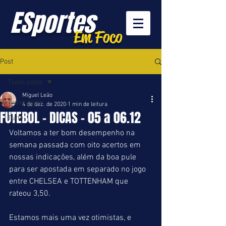
ESportes
Em Foco
Post
Todos posts
Miguel Leão
Todos posts
4 de dez. de 2020
1 min de leitura
FUTEBOL - DICAS - 05 a 06.12
Turfe
Voltamos a ter bom desempenho na 
semana passada com oito acertos em 
nossas indicações, além da boa pule 
para ser apostada em separado no jogo 
entre CHELSEA e TOTTENHAM que 
rateou 3,50.
Estamos mais uma vez otimistas, e 