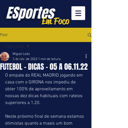
ESportes
Em Foco
Post
Todos posts
Miguel Leão
Todos posts
3 de nov. de 2022
1 min de leitura
FUTEBOL - DICAS - 05 A 06.11.22
Turfe
O empate do REAL MADRID jogando em 
casa com o GIRONA nos impediu de 
obter 100% de aproveitamento em 
nossas dez dicas habituais com rateios 
superiores a 1,20. 
Neste próximo final de semana estamos 
otimistas quanto a maais um bom 