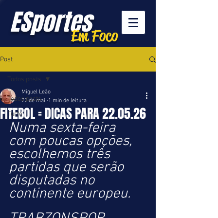
ESportes
Em Foco
Post
Todos posts
Miguel Leão
Todos posts
22 de mai.
1 min de leitura
FITEBOL = DICAS PARA 22.05.26
Turfe
Numa sexta-feira 
com poucas opções, 
escolhemos três 
partidas que serão 
disputadas no 
continente europeu.