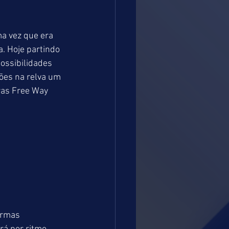
a vez que era 
. Hoje partindo 
ossibilidades 
ões na relva um 
ras Free Way 
urmas 