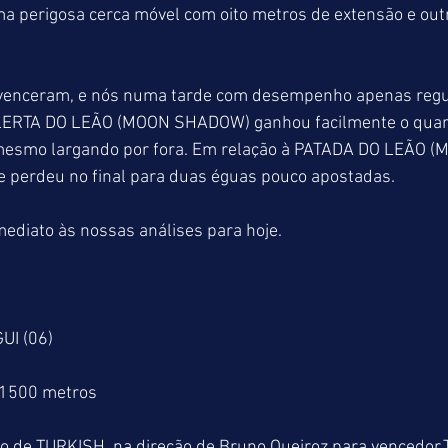
 perigosa cerca móvel com oito metros de extensão e outr
 venceram, e nós numa tarde com desempenho apenas regu
ALERTA DO LEÃO (MOON SHADOW) ganhou facilmente o quart
 mesmo largando por fora. Em relação à PATADA DO LEÃO 
 perdeu no final para duas éguas pouco apostadas.
ediato às nossas análises para hoje.
UI (06)
 1500 metros
o de TURKISH  na direção de Bruno Queiroz para vencedor.