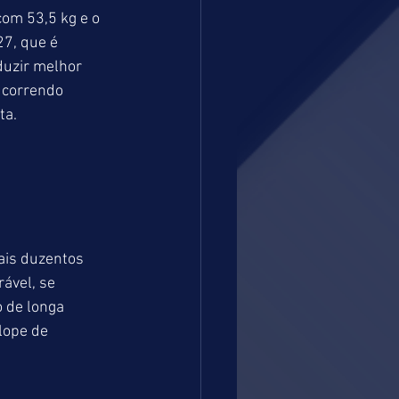
om 53,5 kg e o 
7, que é 
uzir melhor 
 correndo 
a. 
is duzentos 
ável, se 
 de longa 
ope de 