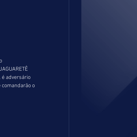
o 
O JAGUARETÊ 
 é adversário 
e comandarão o 