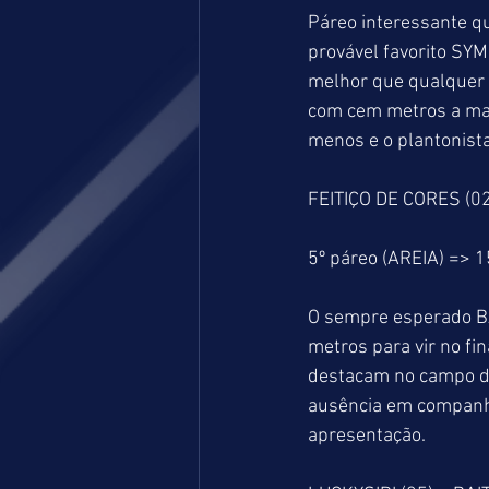
Páreo interessante qu
provável favorito SY
melhor que qualquer 
com cem metros a mai
menos e o plantonist
FEITIÇO DE CORES (0
5º páreo (AREIA) => 
O sempre esperado BA
metros para vir no fi
destacam no campo da
ausência em companhi
apresentação.