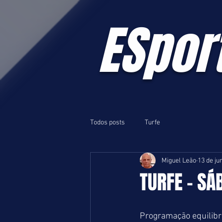
ESpor
Todos posts
Turfe
Miguel Leão
13 de ju
TURFE - SÁ
Programação equilibra