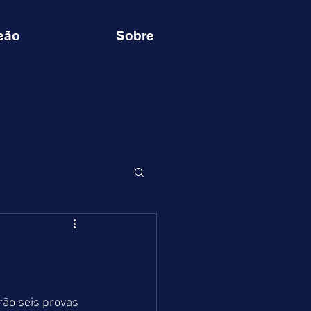
eão
Sobre
rão seis provas 