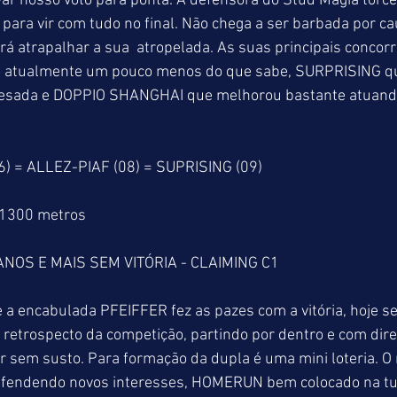
var nosso voto para ponta. A defensora do Stud Magia torce
para vir com tudo no final. Não chega a ser barbada por ca
á atrapalhar a sua  atropelada. As suas principais concorr
 atualmente um pouco menos do que sabe, SURPRISING qu
 pesada e DOPPIO SHANGHAI que melhorou bastante atuand
) = ALLEZ-PIAF (08) = SUPRISING (09)
 1300 metros
NOS E MAIS SEM VITÓRIA - CLAIMING C1
e a encabulada PFEIFFER fez as pazes com a vitória, hoje se
retrospecto da competição, partindo por dentro e com dir
r sem susto. Para formação da dupla é uma mini loteria. 
endendo novos interesses, HOMERUN bem colocado na t