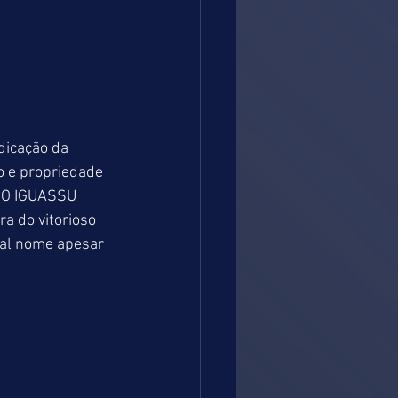
dicação da 
o e propriedade 
 DO IGUASSU 
a do vitorioso 
pal nome apesar 