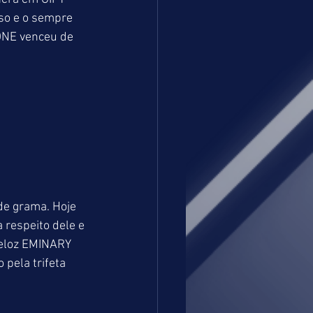
so e o sempre 
ONE venceu de 
de grama. Hoje 
 respeito dele e 
veloz EMINARY 
pela trifeta 