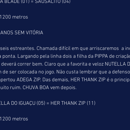
TA BLADE (01) = SAUSALITO (04)
 1200 metros
 ANOS SEM VITÓRIA
 seis estreantes. Chamada difícil em que arriscaremos  a in
a ponta. Largando pela linha dois a filha da PIPPA de criaçã
, deverá correr bem. Claro que a favorita e veloz NUTELLA
 de ser colocada no jogo. Não custa lembrar que a defensor
 apertou ADEGA ZIP. Das demais, HER THANK ZIP é o princi
 muito ruim. CHUVA BOA vem depois.
ELLA DO IGUAÇU (05) = HER THANK ZIP (11)
 1200 metros