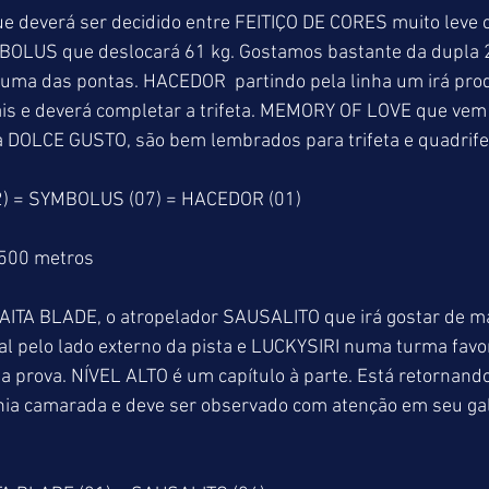
e deverá ser decidido entre FEITIÇO DE CORES muito leve c
MBOLUS que deslocará 61 kg. Gostamos bastante da dupla 2
uma das pontas. HACEDOR  partindo pela linha um irá prod
s e deverá completar a trifeta. MEMORY OF LOVE que vem
a DOLCE GUSTO, são bem lembrados para trifeta e quadrifet
2) = SYMBOLUS (07) = HACEDOR (01) 
1500 metros
ITA BLADE, o atropelador SAUSALITO que irá gostar de ma
nal pelo lado externo da pista e LUCKYSIRI numa turma favor
 prova. NÍVEL ALTO é um capítulo à parte. Está retornando
a camarada e deve ser observado com atenção em seu gal