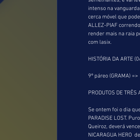
semelhantes, e vai le
intenso na vanguarda 
cerca móvel que poder
ALLEZ-PIAF correndo
render mais na raia
com lasix. 
HISTÓRIA DA ARTE (06
9º páreo (GRAMA) =>
PRODUTOS DE TRÊS A
Se ontem foi o dia qu
PARADISE LOST. Puro 
Queiroz, deverá vence
NICARAGUA HERO  def