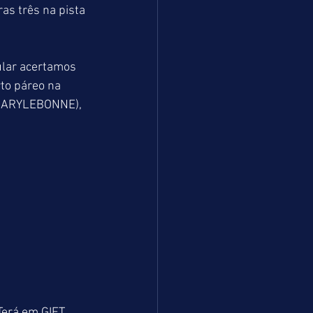
as três na pista 
lar acertamos 
o páreo na 
(MARYLEBONNE), 
Terá em GIFT 