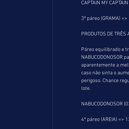
CAPTAIN MY CAPTAIN 
3º páreo (GRAMA) =>
PRODUTOS DE TRÊS A
Páreo equilibrado e t
NABUCODONOSOR para 
aparentemente a mel
caso não sinta o aum
perigoso. Chance re
lote. 
NABUCODONOSOR (03)
4º páreo (AREIA) => 