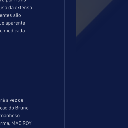
rá por ritmo 
usa da extensa 
entes são 
e aparenta 
o medicada 
rá a vez de 
eção do Bruno 
O manhoso 
urma, MAC ROY 