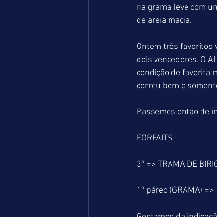
na grama leve com uma
de areia macia. 
Ontem três favoritos
dois vencedores. O 
condição de favorita
correu bem e somente
Passemos então de im
FORFAITS 
3º => TRAMA DE BIRIG
1º páreo (GRAMA) =>
Gostamos da indicaçã