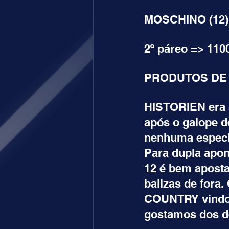
MOSCHINO (12) 
2º páreo => 110
PRODUTOS DE 
HISTORIEN era a
após o galope d
nenhuma especia
Para dupla apon
12 é bem aposta
balizas de fora
COUNTRY vindo 
gostamos dos d