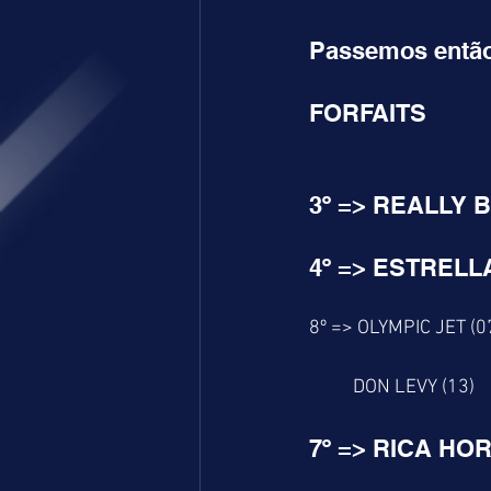
Passemos então
FORFAITS
3º => REALLY B
4º => ESTRELL
8º => OLYMPIC JET (07
          DON LEVY (13)
7º => RICA HOR