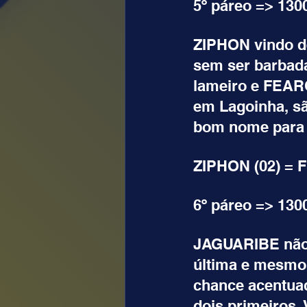
5º páreo => 130
ZIPHON vindo de
sem ser barbad
lameiro e FEAR
em Lagoinha, sã
bom nome para 
ZIPHON (02) = 
6º páreo => 130
JAGUARIBE não t
última e mesmo 
chance acentuad
dois primeiros. 