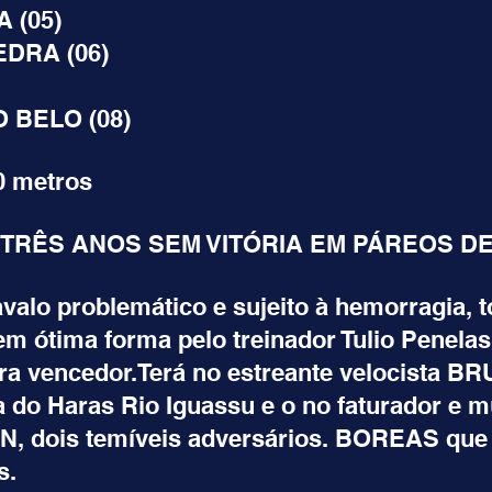
A (05)
TO PEDRA (06)
CRETO BELO (08)
0 metros
TRÊS ANOS SEM VITÓRIA EM PÁREOS D
lo problemático e sujeito à hemorragia, to
m ótima forma pelo treinador Tulio Penelas 
ra vencedor.Terá no estreante velocista B
a do Haras Rio Iguassu e o no faturador e m
, dois temíveis adversários. BOREAS que
s.