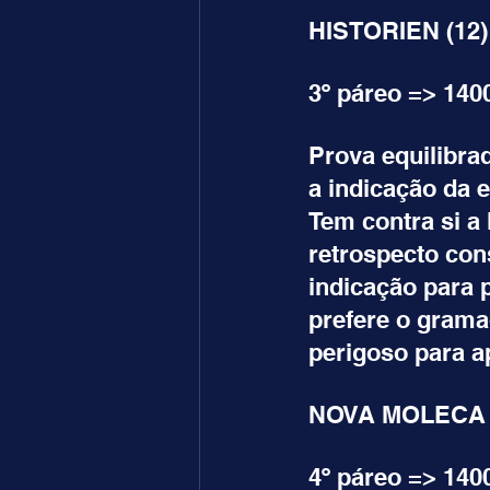
HISTORIEN (12)
3º páreo => 140
Prova equilibra
a indicação da
Tem contra si a
retrospecto co
indicação para
prefere o gram
perigoso para a
NOVA MOLECA (
4º páreo => 140