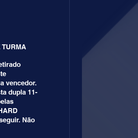
E TURMA
tirado 
te 
a vencedor. 
ta dupla 11-
elas 
 HARD 
eguir. Não 