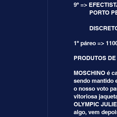
9º => EFECTIST
          POR
          DIS
1º páreo => 110
PRODUTOS DE 
MOSCHINO é cava
sendo mantido e
o nosso voto pa
vitoriosa jaquet
OLYMPIC JULIEN
algo, vem depoi