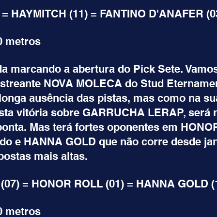
 = HAYMITCH (11) = FANTINO D'ANAFER (0
0 metros
da marcando a abertura do Pick Sete. Vamos
 estreante NOVA MOLECA do Stud Eternamen
 longa ausência das pistas, mas como na sua
nsta vitória sobre GARRUCHA LERAP, será 
 ponta. Mas terá fortes oponentes em HONO
ado e HANNA GOLD que não corre desde jan
postas mais altas.
07) = HONOR ROLL (01) = HANNA GOLD (
0 metros