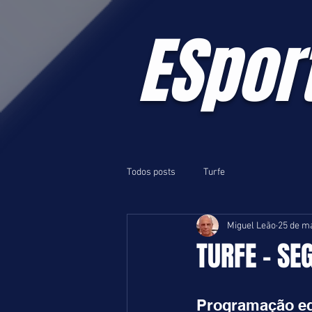
ESpor
Todos posts
Turfe
Miguel Leão
25 de ma
TURFE - SE
Programação equ