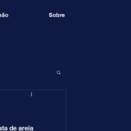
eão
Sobre
ta de areia 