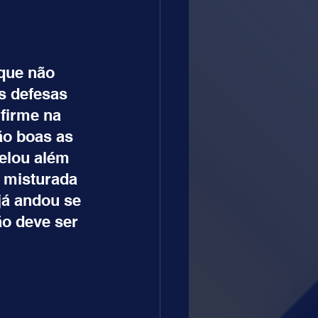
que não 
 defesas 
firme na 
ão boas as 
elou além 
o misturada 
á andou se 
o deve ser 