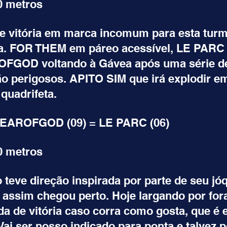
0 metros
 vitória em marca incomum para esta turma
a. FOR THEM em páreo acessível, LE PARC 
OFGOD voltando à Gávea após uma série de 
o perigosos. APITO SIM que irá explodir em
quadrifeta.
FEAROFGOD (09) = LE PARC (06)
0 metros
eve direção inspirada por parte de seu jóq
assim chegou perto. Hoje largando por fora
a de vitória caso corra como gosta, que é e
Vai ser nosso indicado para ponta e talvez 