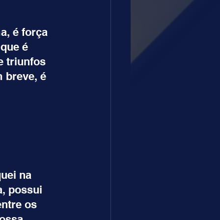
, é força 
que é 
triunfos 
 breve, é 
uei na 
, possui 
ntre os 
possa 