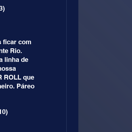
3)
 ficar com 
te Rio. 
 linha de 
nossa 
R ROLL que 
eiro. Páreo 
10)