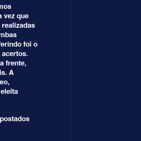
mos 
a vez que 
 realizadas 
ombas 
rindo foi o 
acertos. 
 frente, 
s. A 
eo, 
leita 
postados 