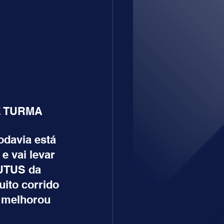
E TURMA
davia está 
e vai levar 
RUTUS da 
uito corrido 
 melhorou 