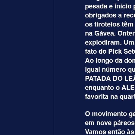
pesada e início
obrigados a rec
os tiroteios têm
na Gávea. Ontem
explodiram. Um 
fato do Pick Se
Ao longo da dom
igual número qu
PATADA DO LEÃO
enquanto o ALE
favorita na quar
O movimento ge
em nove páreos
Vamos então às 