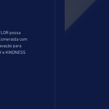
FLOR possa 
 Esmeralda com  
avação para 
ALY e KINDNESS