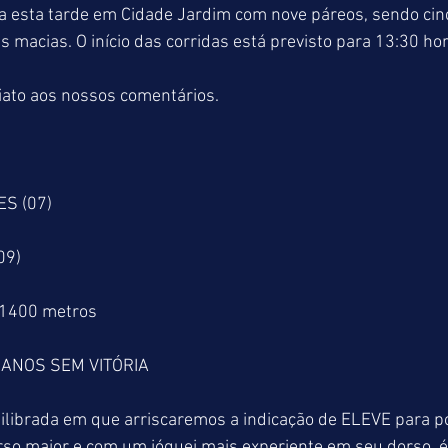
 esta tarde em Cidade Jardim com nove páreos, sendo cin
s macias. O início das corridas está previsto para 13:30 ho
ato aos nossos comentários.
ES (07)
09)
 1400 metros
 ANOS SEM VITÓRIA
ilibrada em que arriscaremos a indicação de ELEVE para p
so maior e com um jóquei mais experiente em seu dorso, é