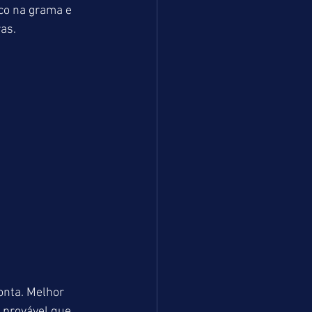
co na grama e 
ras.
onta. Melhor 
 provável que 