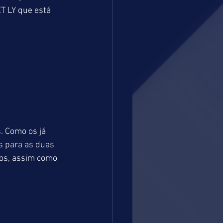
 LY que está 
. Como os já 
 para as duas 
ços, assim como 