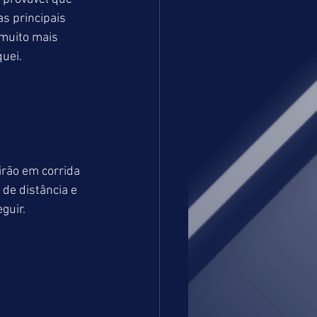
s principais 
 muito mais 
uei. 
ão em corrida 
e distância e 
guir.