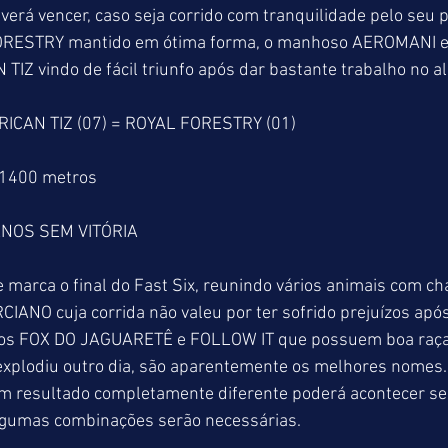
rá vencer, caso seja corrido com tranquilidade pelo seu pilo
ORESTRY mantido em ótima forma, o manhoso AEROMANI e
TIZ vindo de fácil triunfo após dar bastante trabalho no a
RICAN TIZ (07) = ROYAL FORESTRY (01) 
 1400 metros
NOS SEM VITÓRIA
ue marca o final do Fast Six, reunindo vários animais com c
CIANO cuja corrida não valeu por ter sofrido prejuízos após 
os FOX DO JAGUARETÊ e FOLLOW IT que possuem boa raça,
lodiu outro dia, são aparentemente os melhores nomes. E
 um resultado completamente diferente poderá acontecer s
algumas combinações serão necessárias.