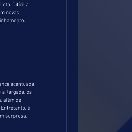
to. Difícil a 
m novas 
linhamento.
hance acentuada 
a  largada, os 
 além de 
ntretanto, é 
em surpresa. 