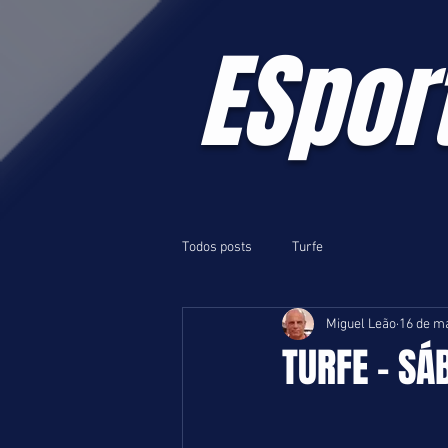
ESpor
Todos posts
Turfe
Miguel Leão
16 de ma
TURFE - SÁB