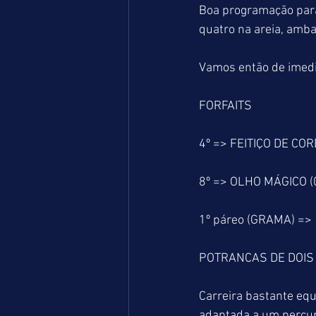
Boa programação para
quatro na areia, amba
Vamos então de imedi
FORFAITS
4º => FEITIÇO DE COR
8º => OLHO MÁGICO (
1º páreo (GRAMA) =>
POTRANCAS DE DOIS
Carreira bastante equ
adaptada a um percur