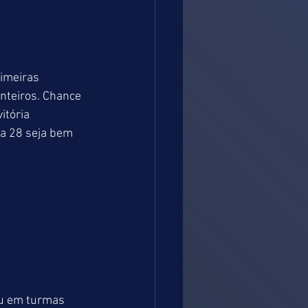
imeiras 
nteiros. Chance 
tória 
a 28 seja bem 
u em turmas 