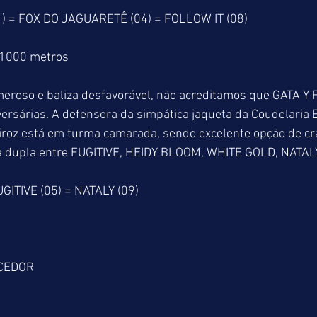
 = FOX DO JAGUARETÊ (04) = FOLLOW IT (08)
 1000 metros
roso e baliza desfavorável, não acreditamos que GATA Y 
ersárias. A defensora da simpática jaqueta da Coudelaria
iroz está em turma camarada, sendo excelente opção de cr
cil a dupla entre FUGITIVE, HEIDY BLOOM, WHITE GOLD, NAT
GITIVE (05) = NATALY (09)
CEDOR