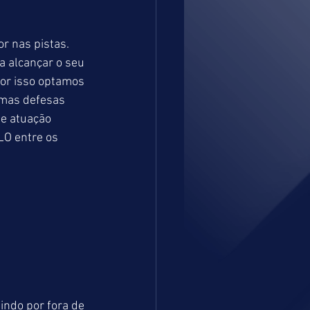
 nas pistas. 
a alcançar o seu 
por isso optamos 
umas defesas 
e atuação 
LO entre os 
indo por fora de 