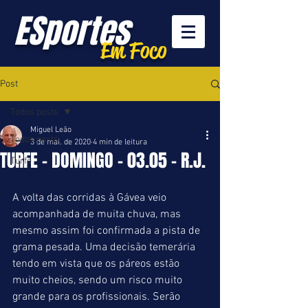
ESportes
Em Foco
Post
Todos posts
Miguel Leão
Todos posts
3 de mai. de 2020
4 min de leitura
TURFE - DOMINGO - 03.05 - R.J.
Turfe
A volta das corridas à Gávea veio 
acompanhada de muita chuva, mas 
mesmo assim foi confirmada a pista de 
grama pesada. Uma decisão temerária 
tendo em vista que os páreos estão 
muito cheios, sendo um risco muito 
grande para os profissionais. Serão 