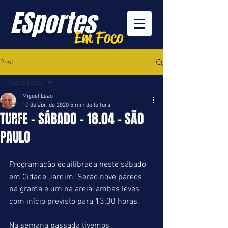
ESportes
Em Foco
Post
Todos posts
Miguel Leão
Todos posts
17 de abr. de 2020
5 min de leitura
TURFE - SÁBADO - 18.04 - SÃO
Turfe
PAULO
Programação equilibrada neste sábado 
em Cidade Jardim. Serão nove páreos 
na grama e um na areia, ambas leves 
com início previsto para 13:30 horas.
Na semana passada tivemos 