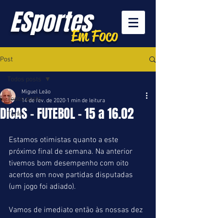
ESportes
Em Foco
Post
Todos posts
Miguel Leão
Todos posts
14 de fev. de 2020
1 min de leitura
DICAS - FUTEBOL - 15 a 16.02
Turfe
Estamos otimistas quanto a este 
próximo final de semana. Na anterior 
tivemos bom desempenho com oito 
acertos em nove partidas disputadas 
(um jogo foi adiado).
Vamos de imediato então às nossas dez 