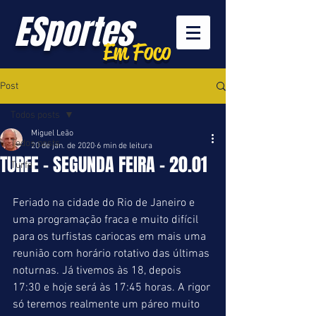
ESportes
Em Foco
Post
Todos posts
Miguel Leão
Todos posts
20 de jan. de 2020
6 min de leitura
TURFE - SEGUNDA FEIRA - 20.01
Turfe
Feriado na cidade do Rio de Janeiro e 
uma programação fraca e muito difícil 
para os turfistas cariocas em mais uma 
reunião com horário rotativo das últimas 
noturnas. Já tivemos às 18, depois 
17:30 e hoje será às 17:45 horas. A rigor 
só teremos realmente um páreo muito 