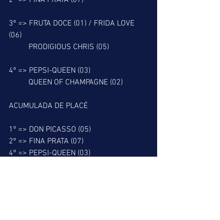
2º => FINA PRATA (07)
3º => FRUTA DOCE (01) / FRIDA LOVE 
(06)
          PRODIGIOUS CHRIS (05)
4º => PEPSI-QUEEN (03) 
          QUEEN OF CHAMPAGNE (02)
ACUMULADA DE PLACÉ
1º => DON PICASSO (05)
2º => FINA PRATA (07)
4º => PEPSI-QUEEN (03)
5º => LISBOETA (02)
BARBADA DO LEÃO
5º => LISBOETA (02)