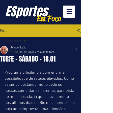
ESportes
Em Foco
Post
Todos posts
Miguel Leão
Todos posts
18 de jan. de 2020
4 min de leitura
TURFE - SÁBADO - 18.01
Turfe
Programa dificílimo e com enorme 
possibilidade de rateios elevados. Como 
estamos postando muito cedo os 
nossos comentários, faremos para pista 
de areia pesada, já que choveu muito 
nos últimos dias no Rio de Janeiro. Caso 
haja uma improvável manutenção da 