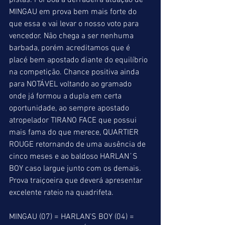
pistas. Foi boa a derradeira atuação de 
MINGAU em prova bem mais forte do 
que essa e vai levar o nosso voto para 
vencedor. Não chega a ser nenhuma 
barbada, porém acreditamos que é 
placé bem apostado diante do equilíbrio 
na competição. Chance positiva ainda 
para NOTÁVEL voltando ao gramado 
onde já formou a dupla em certa 
oportunidade, ao sempre apostado 
atropelador TIRANO FACE que possui 
mais fama do que merece, QUARTIER 
ROUGE retornando de uma ausência de 
cinco meses e ao baldoso HARLAN´S 
BOY caso largue junto com os demais. 
Prova traiçoeira que deverá apresentar 
excelente rateio na quadrifeta.
MINGAU (07) = HARLAN’S BOY (04) = 