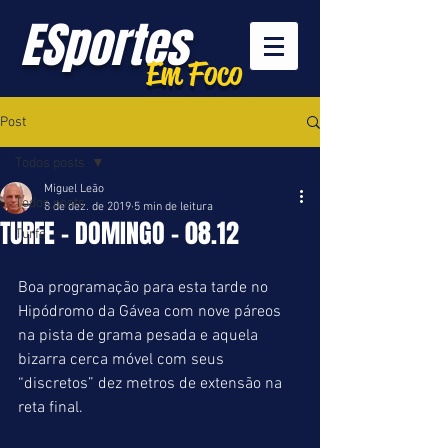
ESportes
Em Foco
Post
Todos posts
Miguel Leão
Todos posts
8 de dez. de 2019
5 min de leitura
TURFE - DOMINGO - 08.12
Turfe
Boa programação para esta tarde no 
Hipódromo da Gávea com nove páreos 
na pista de grama pesada e aquela 
bizarra cerca móvel com seus 
“discretos” dez metros de extensão na 
reta final.