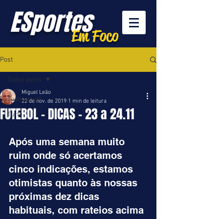
ESportes
Em Foco
Post
Todos posts
Miguel Leão
Todos posts
22 de nov. de 2019
1 min de leitura
FUTEBOL - DICAS - 23 a 24.11
Turfe
Após uma semana muito 
ruim onde só acertamos 
cinco indicações, estamos 
otimistas quanto às nossas 
próximas dez dicas 
habituais, com rateios acima 