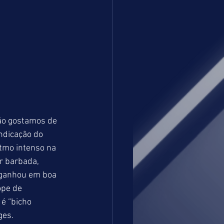
ão gostamos de 
dicação do 
tmo intenso na 
r barbada, 
 ganhou em boa 
pe de 
é “bicho 
ges. 