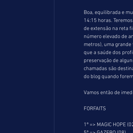
Boa, equilibrada e mu
14:15 horas. Teremos
de extensão na reta f
número elevado de an
metros), uma grande 
que a saúde dos profi
preservação de alguns
chamadas são destina
do blog quando forem
Vamos então de imedia
FORFAITS
1º => MAGIC HOPE (0
5º => GAZEBO (08)