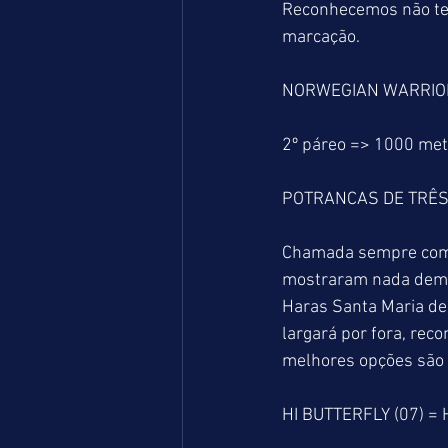
Reconhecemos não ter 
marcação.
NORWEGIAN WARRIOR (
2º páreo => 1000 me
POTRANCAS DE TRÊS
Chamada sempre compli
mostraram nada demai
Haras Santa Maria de 
largará por fora, rec
melhores opções sã
HI BUTTERFLY (07) =