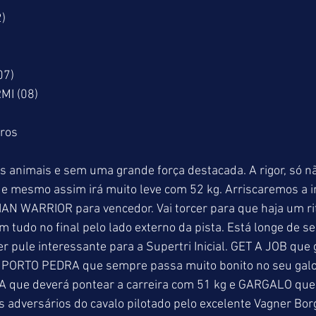
)
07)
 MARMI (08)
tros
s animais e sem uma grande força destacada. A rigor, só n
esmo assim irá muito leve com 52 kg. Arriscaremos a in
N WARRIOR para vencedor. Vai torcer para que haja um ri
m tudo no final pelo lado externo da pista. Está longe de se
 pule interessante para a Supertri Inicial. GET A JOB que
, PORTO PEDRA que sempre passa muito bonito no seu galo
 que deverá pontear a carreira com 51 kg e GARGALO que 
es adversários do cavalo pilotado pelo excelente Vagner Bor