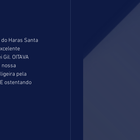
 do Haras Santa 
xcelente 
 Gil. OITAVA 
a nossa 
igeira pela 
ZE ostentando 