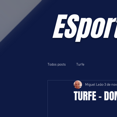
ESpor
Todos posts
Turfe
Miguel Leão
3 de nov
TURFE - DO