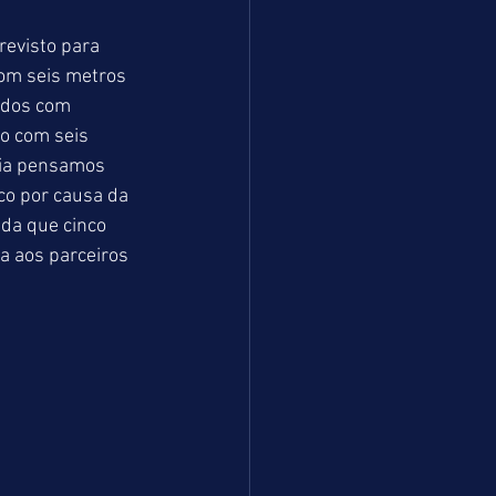
revisto para 
om seis metros 
ados com 
o com seis 
via pensamos 
co por causa da 
nda que cinco 
 aos parceiros 