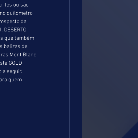
ritos ou são 
no quilometro 
rospecto da 
el. DESERTO 
ras que também 
s balizas de 
aras Mont Blanc 
ista GOLD 
a seguir. 
para quem 