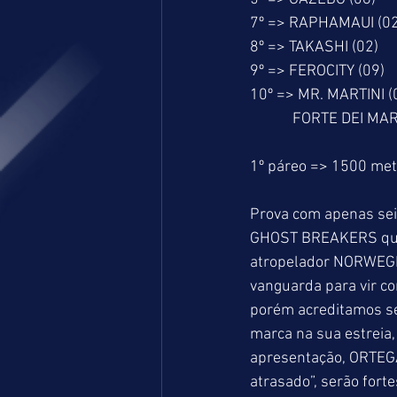
7º => RAPHAMAUI (02
8º => TAKASHI (02)
9º => FEROCITY (09)
10º => MR. MARTINI (
            FORTE DEI
1º páreo => 1500 me
Prova com apenas sei
GHOST BREAKERS que m
atropelador NORWEGIA
vanguarda para vir co
porém acreditamos ser
marca na sua estreia
apresentação, ORTEGA
atrasado”, serão fort