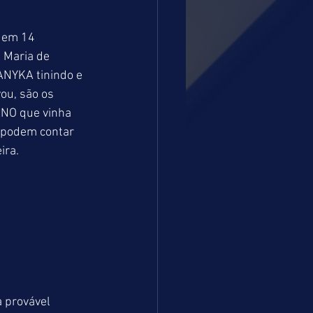
 em 14 
Maria de 
ANYKA tinindo e 
u, são os 
NO que vinha 
 podem contar 
ira.
 provável 