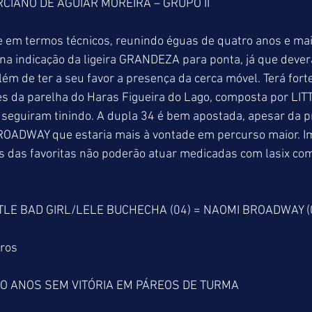
IANO DE AGUIAR MOREIRA – GRUPO II
e em termos técnicos, reunindo éguas de quatro anos e mai
 na indicação da ligeira GRANDEZA para ponta, já que dever
lém de ter a seu favor a presença da cerca móvel. Terá fort
 da parelha do Haras Figueira do Lago, composta por LIT
guiram tinindo. A dupla 34 é bem apostada, apesar da p
OADWAY que estaria mais à vontade em percurso maior. I
s das favoritas não poderão atuar medicadas com lasix com
TTLE BAD GIRL/LELE BUCHECHA (04) = NAOMI BROADWAY (
tros
O ANOS SEM VITÓRIA EM PÁREOS DE TURMA