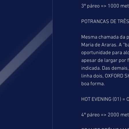
3º páreo => 1000 me
POTRANCAS DE TRÊS
Mesma chamada da pro
Maria de Araras. A “
oportunidade para alc
apesar de largar por 
indicada. Das demais,
linha dois, OXFORD SH
boa forma.
HOT EVENING (01) = O
4º páreo => 2000 me