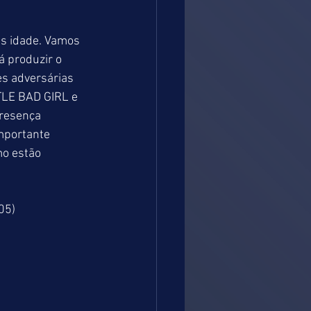
s idade. Vamos 
á produzir o 
es adversárias 
TLE BAD GIRL e 
resença 
mportante 
o estão 
05)