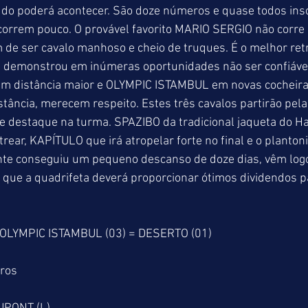
udo poderá acontecer. São doze números e quase todos insc
correm pouco. O provável favorito MARIO SERGIO não corre 
 de ser cavalo manhoso e cheio de truques. É o melhor ret
já demonstrou em inúmeras oportunidades não ser confiáv
 em distância maior e OLYMPIC ISTAMBUL em novas cochei
tância, merecem respeito. Estes três cavalos partirão pela
e destaque na turma. SPAZIBO da tradicional jaqueta do H
rear, KAPÍTULO que irá atropelar forte no final e o planton
te conseguiu um pequeno descanso de doze dias, vêm logo 
m que a quadrifeta deverá proporcionar ótimos dividendos 
 OLYMPIC ISTAMBUL (03) = DESERTO (01)
tros