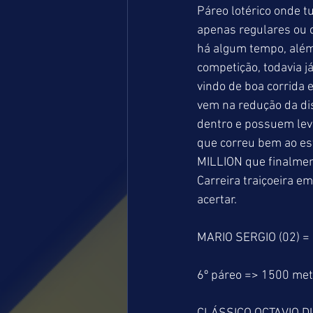
Páreo lotérico onde t
apenas regulares ou 
há algum tempo, além
competição, todavia 
vindo de boa corrida
vem na redução da dis
dentro e possuem lev
que correu bem ao est
MILLION que finalmen
Carreira traiçoeira e
acertar.
MARIO SERGIO (02) =
6º páreo => 1500 me