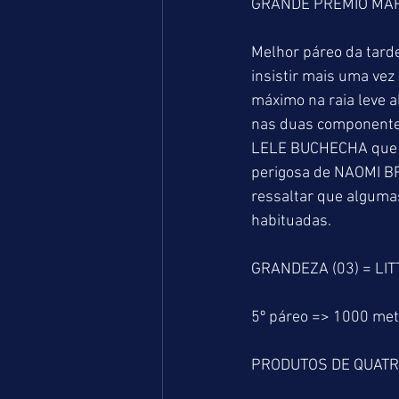
GRANDE PRÊMIO MARC
Melhor páreo da tard
insistir mais uma vez
máximo na raia leve a
nas duas componentes
LELE BUCHECHA que se
perigosa de NAOMI BR
ressaltar que alguma
habituadas.
GRANDEZA (03) = LI
5º páreo => 1000 me
PRODUTOS DE QUATR