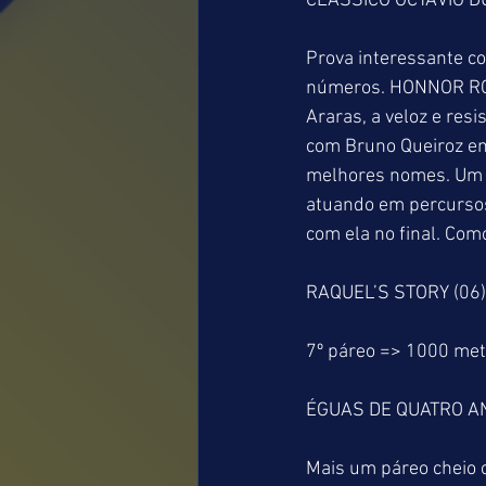
CLÁSSICO OCTAVIO D
Prova interessante c
números. HONNOR ROL
Araras, a veloz e re
com Bruno Queiroz em
melhores nomes. Um 
atuando em percursos
com ela no final. Co
RAQUEL’S STORY (06
7º páreo => 1000 me
ÉGUAS DE QUATRO A
Mais um páreo cheio