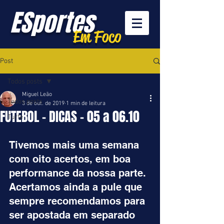
ESportes
Em Foco
Post
Todos posts
Miguel Leão
Todos posts
3 de out. de 2019
1 min de leitura
FUTEBOL - DICAS - 05 a 06.10
Turfe
Tivemos mais uma semana 
com oito acertos, em boa 
performance da nossa parte. 
Acertamos ainda a pule que 
sempre recomendamos para 
ser apostada em separado 