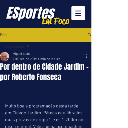
ESportes
Em Foco
Post
Todos posts
Miguel Leão
Todos posts
7 de set. de 2019
4 min de leitura
Por dentro de Cidade Jardim -
Turfe
por Roberto Fonseca
Muito boa a programação desta tarde 
em Cidade Jardim. Páreos equilibrados, 
duas provas de grupo 1 e os 1.200m no 
disco normal. Vale a pena acompanhar. 