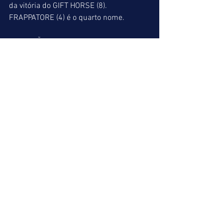
da vitória do GIFT HORSE (8). 
FRAPPATORE (4) é o quarto nome.
INDICAÇÃO: 6-5-8-4.
10º PÁREO
NORMA JEAN (5) gosta da grama. UNA 
VITA (1) deu fila de ganhadora. AMORE 
MIO (8) corria em turmas superiores no 
Rio, mas não corre há quase oito meses. 
Na descarga do menino Jesus, GREEK 
COMEDY (10) é uma séria ameaça.
INDICAÇÃO: 5-10-8-1
11º PÁREO