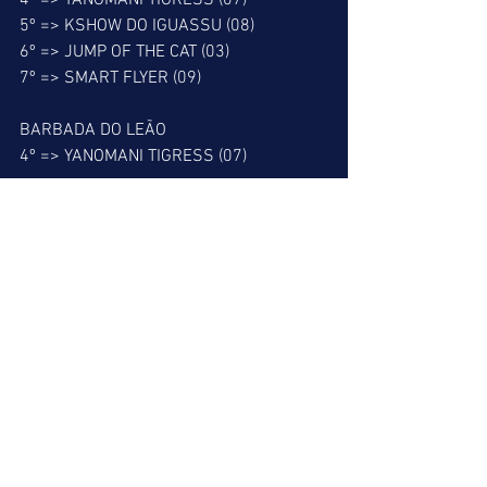
4º => YANOMANI TIGRESS (07)
5º => KSHOW DO IGUASSU (08)
6º => JUMP OF THE CAT (03)
7º => SMART FLYER (09)
BARBADA DO LEÃO
4º => YANOMANI TIGRESS (07)
MELHOR PLACÉ
7º => SMART FLYER (09)
MELHOR DUPLA
5º => 78
PATADA DO LEÃO
8º => NIMBUS CASABLANCA (06)
ALERTA DO LEÃO
6º => GARDE À VUE (02)