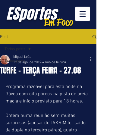
ESportes
Em Foco
Post
Todos posts
Miguel Leão
Todos posts
27 de ago. de 2019
4 min de leitura
TURFE - TERÇA FEIRA - 27.08
Turfe
Programa razoável para esta noite na 
Gávea com oito páreos na pista de areia 
macia e início previsto para 18 horas.
Ontem numa reunião sem muitas 
surpresas (apesar de TAKSIM ter saído 
da dupla no terceiro páreo), quatro 